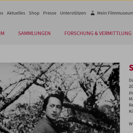
ns
Aktuelles
Shop
Presse
Unterstützen
Mein Filmmuseu
MM
SAMMLUNGEN
FORSCHUNG & VERMITTLUNG
Da
2
z
M
R
K
Wi