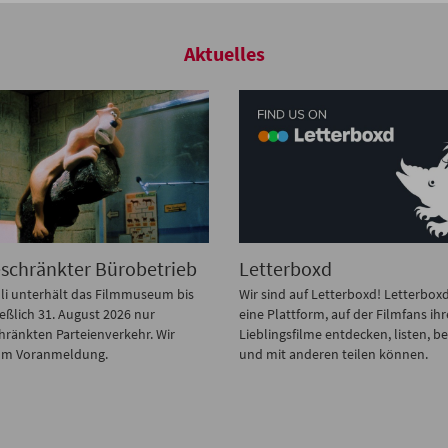
Aktuelles
erboxd
Simon Field, 1946 – 2026
d auf Letterboxd! Letterboxd ist
Das Filmmuseum trauert um Simon
attform, auf der Filmfans ihre
einen außergewöhnlichen Kurator,
gsfilme entdecken, listen, bewerten
Produzenten, Autor und Festivalma
 anderen teilen können.
der am 16. Juli 2026 verstorben ist.