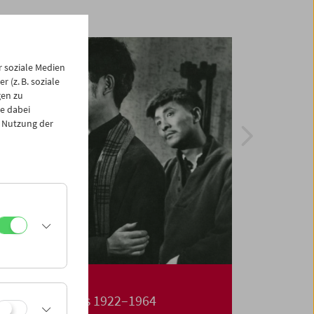
 soziale Medien
 (z. B. soziale
gen zu
e dabei
 Nutzung der
er 2026
2. Septemb
inesischen Kinos 1922–1964
Aardman