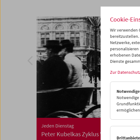
Cookie-Ein
Wir verwenden C
bereitzustellen.
Netzwerke, exte
personalisieren
erhobenen Date
Dienste gesamm
Zur Datenschut
Notwendige
Notwendige C
Grundfunktio
ermöglichen.
Jeden Dienstag
Peter Kubelkas Zyklus Was ist Film
Drittanbiet