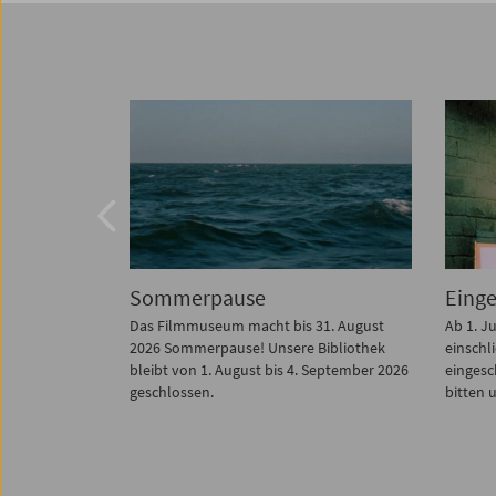
Eingeschränkter Bürobetrieb
Lett
31. August
Ab 1. Juli unterhält das Filmmuseum bis
Wir sin
Bibliothek
einschließlich 31. August 2026 nur
eine Pl
September 2026
eingeschränkten Parteienverkehr. Wir
Lieblin
bitten um Voranmeldung.
und mit