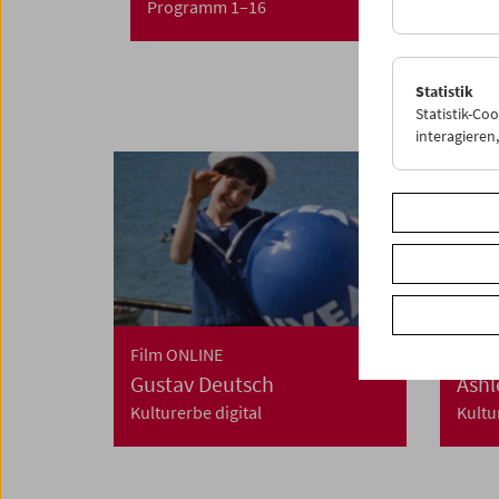
Programm 1–16
Statistik
Statistik-Co
interagiere
Film ONLINE
Samm
Gustav Deutsch
Ashl
Kulturerbe digital
Kultu