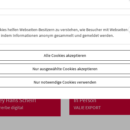
Aus unseren Sammlungen
okies helfen Webseiten-Besitzern zu verstehen, wie Besucher mit Webseiten
n, indem Informationen anonym gesammelt und gemeldet werden.
Alle Cookies akzeptieren
Nur ausgewählte Cookies akzeptieren
Nur notwendige Cookies verwenden
lungen ONLINE
Film ONLINE
ey Hans Scheirl
In Person
rerbe digital
VALIE EXPORT