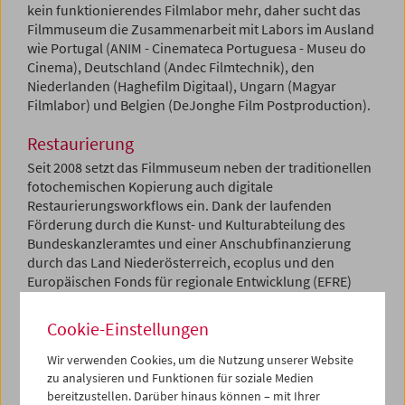
kein funktionierendes Filmlabor mehr, daher sucht das
Filmmuseum die Zusammenarbeit mit Labors im Ausland
wie Portugal (ANIM - Cinemateca Portuguesa - Museu do
Cinema), Deutschland (Andec Filmtechnik), den
Niederlanden (Haghefilm Digitaal), Ungarn (Magyar
Filmlabor) und Belgien (DeJonghe Film Postproduction).
Restaurierung
Seit 2008 setzt das Filmmuseum neben der traditionellen
fotochemischen Kopierung auch digitale
Restaurierungsworkflows ein. Dank der laufenden
Förderung durch die Kunst- und Kulturabteilung des
Bundeskanzleramtes und einer Anschubfinanzierung
durch das Land Niederösterreich, ecoplus und den
Europäischen Fonds für regionale Entwicklung (EFRE)
kann das Filmmuseum eine eigene Einrichtung mit
vollständigen digitalen Restaurierungsmöglichkeiten
Cookie-Einstellungen
betreiben. Ein Restaurierungsprojekt umfasst in der Regel
das Scannen des bestmöglichen Elements, das als
Wir verwenden Cookies, um die Nutzung unserer Website
Ausgangselement verwendet wird, und die anschließende
zu analysieren und Funktionen für soziale Medien
Bildbearbeitung einschließlich Stabilisierung,
bereitzustellen. Darüber hinaus können – mit Ihrer