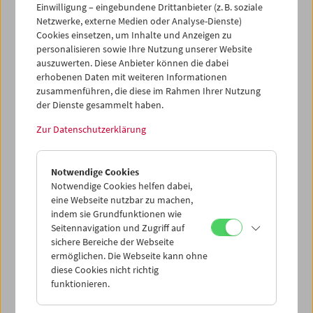
Restaurierung und Farbkorrektur. In einem letzten Schritt
Einwilligung – eingebundene Drittanbieter (z. B. soziale
Netzwerke, externe Medien oder Analyse-Dienste)
werden sowohl die
raw scans
als auch die restaurierten
Cookies einsetzen, um Inhalte und Anzeigen zu
Scans digital auf LTO-Bändern konserviert und digitale
personalisieren sowie Ihre Nutzung unserer Website
Vorführelemente für die öffentliche Präsentation erstellt.
auszuwerten. Diese Anbieter können die dabei
In unserer
Digital Film Restoration Policy
beschreiben wir
erhobenen Daten mit weiteren Informationen
Leitlinien, die anderen als Referenz für ihre eigene Arbeit
zusammenführen, die diese im Rahmen Ihrer Nutzung
in diesem Bereich dienen können. Dadurch, dass das
der Dienste gesammelt haben.
Filmmuseum die Restaurierung digitaler Filme selbst in
die Hand nimmt, erhält es ein Maß an Kontrolle und
Zur Datenschutzerklärung
Sorgfalt bei den Projekten, das sonst nicht möglich wäre.
Neben der Durchführung eigener Restaurierungsprojekte
arbeitet das Filmmuseum auch mit anderen Archiven und
Notwendige Cookies
Rechteinhaber*innen zusammen, indem es Filme aus
Notwendige Cookies helfen dabei,
seiner Sammlung für externe Restaurierungsprojekte
eine Webseite nutzbar zu machen,
ausleiht.
indem sie Grundfunktionen wie
Seitennavigation und Zugriff auf
Digitalisierung
sichere Bereiche der Webseite
ermöglichen. Die Webseite kann ohne
Das Filmmuseum beschäftigt sich mit der Digitalisierung
diese Cookies nicht richtig
von Filmelementen aus der eigenen Sammlung oder aus
funktionieren.
den Sammlungen der verbundenen Organisationen und
Filmemacher*innen. Die Digitalisierung ist oft die einzige