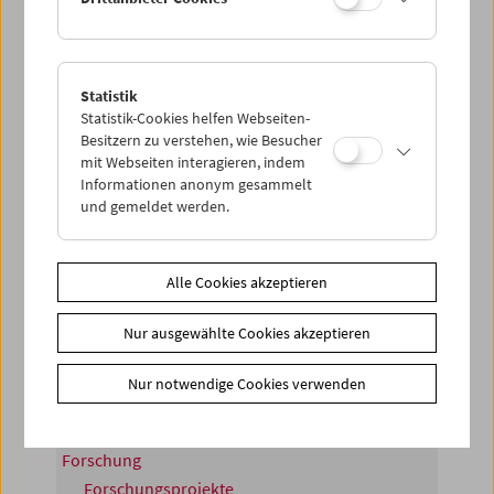
Ein Projekt der Deutsche Kinemathek – Museum für Film
und Fernsehen (Berlin) in Zusammenarbeit mit dem
Österreichischen Filmmuseum und der Friedrich-
Statistik
Statistik-Cookies helfen Webseiten-
Wilhelm-Murnau-Stiftung (Wiesbaden).
Besitzern zu verstehen, wie Besucher
mit Webseiten interagieren, indem
Das Projekt wurde gefördert im Rahmen des KUR-
Informationen anonym gesammelt
Programms zur Konservierung und Restaurierung von
und gemeldet werden.
mobilem Kulturgut der
Kulturstiftung des Bundes
und
der
Kulturstiftung der Länder
.
Alle Cookies akzeptieren
Share on
Nur ausgewählte Cookies akzeptieren
Nur notwendige Cookies verwenden
Forschung
Forschungsprojekte