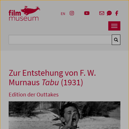
Accesskey [1]
Accesskey [4]
Accesskey [2]
Accesskey [3]
Zum Inhalt
Zum Hauptmenü
Zur Servicenavigation
Zum Suche
EN
Navbar 
Suche
Zur Entstehung von F. W.
Murnaus
Tabu
(1931)
Edition der Outtakes