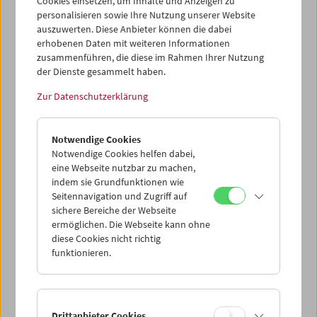
publizieren. Die Umkopierung und Digitalisierung der
Cookies einsetzen, um Inhalte und Anzeigen zu
personalisieren sowie Ihre Nutzung unserer Website
Filmmaterialien wurde vom Kopierwerk
L'Immagine
auszuwerten. Diese Anbieter können die dabei
Ritrovata
in Bologna durchgeführt.
erhobenen Daten mit weiteren Informationen
zusammenführen, die diese im Rahmen Ihrer Nutzung
Im Nachlass F. W. Murnaus, den die Deutsche Kinemathek
der Dienste gesammelt haben.
im Auftrag der
Friedrich-Wilhelm-Murnau-Stiftung
bewahrt, befinden sich das Drehbuch, Tagesberichte,
Zur Datenschutzerklärung
Fotografien und Notizen zu den Dreharbeiten sowie viele
andere Dokumente, die eine nahezu lückenlose
Rekonstruktion der Entstehung des Films erlauben. Die
Notwendige Cookies
Erschließung und Präsentation dieser Materialien war ein
Notwendige Cookies helfen dabei,
weiterer Bestandteil des Projekts.
eine Webseite nutzbar zu machen,
indem sie Grundfunktionen wie
Die gesamten Arbeitsergebnisse sind der
Seitennavigation und Zugriff auf
filmwissenschaftlichen Forschung und der interessierten
sichere Bereiche der Webseite
Öffentlichkeit auf der Webseite der Deutschen
ermöglichen. Die Webseite kann ohne
Kinemathek
online zugänglich
. Die kombinierte
diese Cookies nicht richtig
funktionieren.
Darstellung von Bewegtbild, Text- und Bildquellen
eröffnet den Internetnutzern einen individuell
gestaltbaren Zugang zu den Materialien und zeigt damit
neue Wege der Sicherung, Präsentation und
Nutzbarmachung audiovisuellen Kulturguts auf.
Drittanbieter Cookies