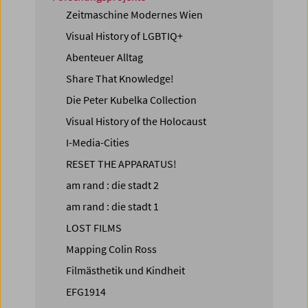
Zeitmaschine Modernes Wien
Visual History of LGBTIQ+
Abenteuer Alltag
Share That Knowledge!
Die Peter Kubelka Collection
Visual History of the Holocaust
I-Media-Cities
RESET THE APPARATUS!
am rand : die stadt 2
am rand : die stadt 1
LOST FILMS
Mapping Colin Ross
Filmästhetik und Kindheit
EFG1914