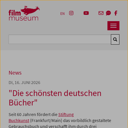
Accesskey [1]
Accesskey [4]
Accesskey [2]
Accesskey [3]
Zum Inhalt
Zum Hauptmenü
Zur Servicenavigation
Zum Suche
EN
Navbar 
Suche
News
DI, 16. JUNI 2026
"Die schönsten deutschen
Bücher"
Seit 60 Jahren fördert die
Stiftung
Buchkunst
(Frankfurt/Main) das vorbildlich gestaltete
Gebrauchsbuch und verschafft ihm durch drei