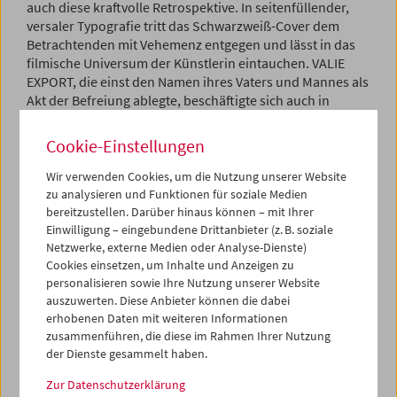
auch diese kraftvolle Retrospektive. In seitenfüllender,
versaler Typografie tritt das Schwarzweiß-Cover dem
Betrachtenden mit Vehemenz entgegen und lässt in das
filmische Universum der Künstlerin eintauchen. VALIE
EXPORT, die einst den Namen ihres Vaters und Mannes als
Akt der Befreiung ablegte, beschäftigte sich auch in
diesem Genre und aus feministischer Perspektive mit den
Fragen nach der Identität. 'Der nackte Körper ist
Cookie-Einstellungen
Botschaft, Wandlung das Ziel, der Affront das Angebot', so
der ebenfalls überdimensional gesetzte Klappentext.
Wir verwenden Cookies, um die Nutzung unserer Website
Zahlreiche Autorinnen lassen auf Einladung der
zu analysieren und Funktionen für soziale Medien
Herausgeber*innen einzelne Arbeiten Revue passieren,
bereitzustellen. Darüber hinaus können – mit Ihrer
Einwilligung – eingebundene Drittanbieter (z. B. soziale
ordnen sie ein und reflektieren ihr politisches Potenzial.
Netzwerke, externe Medien oder Analyse-Dienste)
Dieser inhaltlich gewaltigen Auseinandersetzung steht
Cookies einsetzen, um Inhalte und Anzeigen zu
eine ebenso kraftvolle Buchgestaltung zur Seite. Eine
personalisieren sowie Ihre Nutzung unserer Website
sorgfältige Papierwahl greift den Film-Charakter ebenso
auszuwerten. Diese Anbieter können die dabei
gelungen auf wie die Abbildungen mit gerundeten Ecken,
erhobenen Daten mit weiteren Informationen
die an Filmstreifen erinnern. Die Jury lobte das 'mutige
zusammenführen, die diese im Rahmen Ihrer Nutzung
und erfrischende Layout mit seinen raffinierten
der Dienste gesammelt haben.
Detaillösungen' und verwies unter anderem auf das
ungewöhnliche Pagina-Konzept. Der enge Satz schafft
Zur Datenschutzerklärung