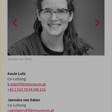
Janneke van Dalen
Kevin
Kevin Lutz
Co-Leitung
k.lutz@filmmuseum.at
+43 1 533 70 54 DW 216
Janneke van Dalen
Co-Leitung
j.vandalen@filmmuseum.at