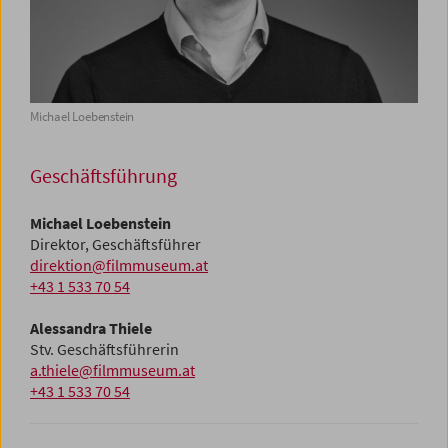
Michael Loebenstein
Aless
Geschäftsführung
Michael Loebenstein
Direktor, Geschäftsführer
direktion@filmmuseum.at
+43 1 533 70 54
Alessandra Thiele
Stv. Geschäftsführerin
a.thiele@filmmuseum.at
+43 1 533 70 54