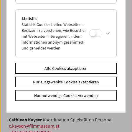
Franz Kaser-Kayer
Mirj
Statistik
Statistik-Cookies helfen Webseiten-
Besitzern zu verstehen, wie Besucher
Franz Kaser-Kayer
mit Webseiten interagieren, indem
Betriebsleitung / Leitung Filmvorführung
Informationen anonym gesammelt
f.kaser-kayer@filmmuseum.at
und gemeldet werden.
+43 1 533 70 54 DW 24
Mirjam Bromundt, Florian Kläger, Markus Maicher,
Alle Cookies akzeptieren
Manfred Schwaba, Reinhard Sockel
Filmvorführung
Nur ausgewählte Cookies akzeptieren
projection@filmmuseum.at
Markus Zöchling
Nur notwendige Cookies verwenden
Konsulenz Kinotechnik & Filmvorführung
betriebsleitung@filmmuseum.at
Cathleen Kayser
Koordination Spielstätten Personal
c.kayser@filmmuseum.at