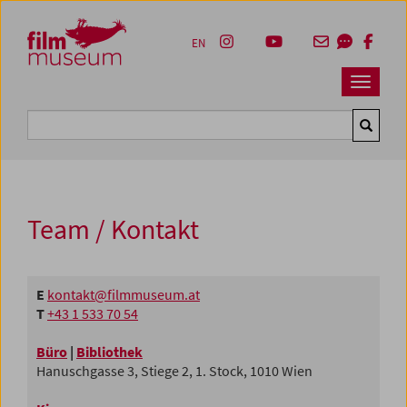
Accesskey [1]
Accesskey [4]
Accesskey [2]
Accesskey [3]
Zum Inhalt
Zum Hauptmenü
Zur Servicenavigation
Zum Suche
EN
Navbar 
Suche
Team / Kontakt
E
kontakt@filmmuseum.at
T
+43 1 533 70 54
Büro
|
Bibliothek
Hanuschgasse 3, Stiege 2, 1. Stock, 1010 Wien