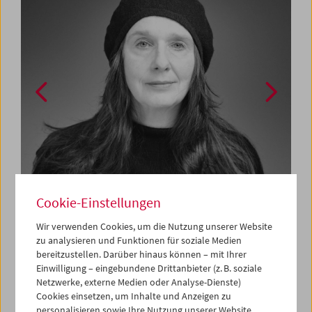
Elisabeth Streit
Helmu
Cookie-Einstellungen
Wir verwenden Cookies, um die Nutzung unserer Website
Elisabeth Streit
zu analysieren und Funktionen für soziale Medien
Leitung
bereitzustellen. Darüber hinaus können – mit Ihrer
e.streit@filmmuseum.at
Einwilligung – eingebundene Drittanbieter (z. B. soziale
+43 1 533 70 54 DW 31
Netzwerke, externe Medien oder Analyse-Dienste)
Cookies einsetzen, um Inhalte und Anzeigen zu
Helmut Schiffel
personalisieren sowie Ihre Nutzung unserer Website