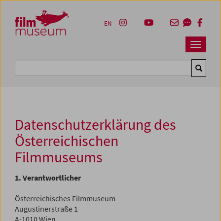
Accesskey [1]
Accesskey [4]
Accesskey [2]
Accesskey [3]
Zum Inhalt
Zum Hauptmenü
Zur Servicenavigation
Zum Suche
EN
Navbar 
Suche
Datenschutzerklärung des
Österreichischen
Filmmuseums
1. Verantwortlicher
Österreichisches Filmmuseum
Augustinerstraße 1
A-1010 Wien