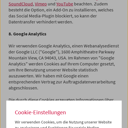
SoundCloud
,
Vimeo
und
YouTube
beachten. Zudem
besteht die Option, ein Add-On zu installieren, welches
das Social Media-Plugin blockiert, so kann der
Datentransfer verhindert werden.
8. Google Analytics
Wir verwenden Google Analytics, einen Webanalysedienst
der Google LLC ("Google"), 1600 Amphitheatre Parkway
Mountain View, CA 94043, USA. Im Rahmen von "Google
Analytics" werden Cookies auf Ihrem Computer gesetzt,
um Ihre Benutzung unserer Website statistisch
auszuwerten. Wir haben mit Google einen
entsprechenden Vertrag zur Auftragsdatenverarbeitung
abgeschlossen.
Die durch diese Cookies erzeugten Informationen über
Ihre Benutzung dieser Website (einschließlich Ihrer IP-
Cookie-Einstellungen
Adresse) werden anonymisiert, bevor sie auf Google-
Server gespeichert werden, sodass eine Zuordnung zu
Wir verwenden Cookies, um die Nutzung unserer Website
einem Computer nicht mehr möglich ist. Nur in
zu analysieren und Funktionen für soziale Medien