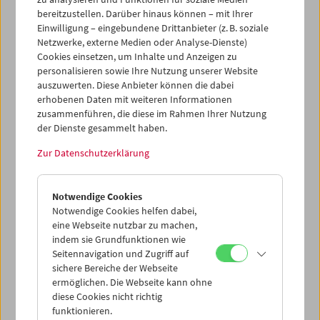
Ausnahmefällen wird die volle IP-Adresse an einen Server
bereitzustellen. Darüber hinaus können – mit Ihrer
von Google in den USA übertragen und dort gekürzt.
Einwilligung – eingebundene Drittanbieter (z. B. soziale
Google benutzt diese Informationen, um Ihre Nutzung der
Netzwerke, externe Medien oder Analyse-Dienste)
Website auszuwerten, um Reports über die
Cookies einsetzen, um Inhalte und Anzeigen zu
Websiteaktivitäten für die Websitebetreiber
personalisieren sowie Ihre Nutzung unserer Website
zusammenzustellen und um weitere mit der
auszuwerten. Diese Anbieter können die dabei
Websitenutzung und der Internetnutzung verbundene
erhobenen Daten mit weiteren Informationen
Dienstleistungen zu erbringen. Die im Rahmen von
zusammenführen, die diese im Rahmen Ihrer Nutzung
Google Analytics von Ihrem Browser übermittelte IP-
der Dienste gesammelt haben.
Adresse wird nicht mit anderen Daten von Google
Zur Datenschutzerklärung
zusammengeführt. Mehr Informationen zum Umgang mit
Nutzerdaten bei Google Analytics finden Sie in der
Datenschutzerklärung von Google
.
Notwendige Cookies
Notwendige Cookies helfen dabei,
Sie können die Erfassung der durch die Cookies
eine Webseite nutzbar zu machen,
erzeugten und auf Ihre Nutzung der Website bezogenen
indem sie Grundfunktionen wie
Daten sowie die Verarbeitung der anonymisierten Daten
Seitennavigation und Zugriff auf
durch Google verhindern, indem Sie das unter
sichere Bereiche der Webseite
diesem
Link
verfügbare Browser-Plugin herunterladen
ermöglichen. Die Webseite kann ohne
und installieren. Wir weisen Sie jedoch darauf hin, dass
diese Cookies nicht richtig
Sie in diesem Fall gegebenenfalls nicht sämtliche
funktionieren.
Funktionen dieser Website voll umfänglich nutzen