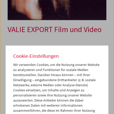
VALIE EXPORT Film und Video
18. bis 31. Mai 2007
Cookie-Einstellungen
Nach zunächst heftigen Anfeindungen gilt VALIE EXPORT
inzwischen auch in Österreich als eine der weltweit
Wir verwenden Cookies, um die Nutzung unserer Website
einflussreichsten Künstlerinnen, die multimediale
zu analysieren und Funktionen für soziale Medien
Kunstpraxis und Theorie mit einem feministischen
bereitzustellen. Darüber hinaus können – mit Ihrer
Anliegen verbinden.
Einwilligung – eingebundene Drittanbieter (z. B. soziale
Netzwerke, externe Medien oder Analyse-Dienste)
Cookies einsetzen, um Inhalte und Anzeigen zu
Bereits 1967 wählte sie programmatisch einen
personalisieren sowie Ihre Nutzung unserer Website
Künstlernamen, der sie symbolisch von der ihr
auszuwerten. Diese Anbieter können die dabei
zugewiesenen Rolle als weibliche Künstlerin innerhalb
erhobenen Daten mit weiteren Informationen
einer männer-dominierten Gesellschaft distanzierte.
zusammenführen, die diese im Rahmen Ihrer Nutzung
Unter ihren Ausdrucksformen – Zeichnung, konzeptuelle