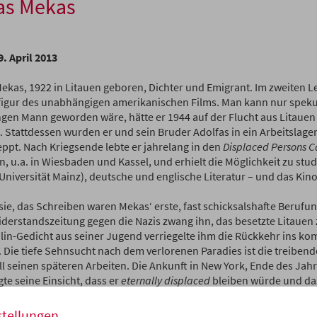
as Mekas
9. April 2013
ekas, 1922 in Litauen geboren, Dichter und Emigrant. Im zweiten L
figur des unabhängigen amerikanischen Films. Man kann nur speku
gen Mann geworden wäre, hätte er 1944 auf der Flucht aus Litauen
t. Stattdessen wurden er und sein Bruder Adolfas in ein Arbeitslag
eppt. Nach Kriegsende lebte er jahrelang in den
Displaced Persons
C
en, u.a. in Wiesbaden und Kassel, und erhielt die Möglichkeit zu stu
Universität Mainz), deutsche und englische Literatur – und das Kino
sie, das Schreiben waren Mekas‘ erste, fast schicksalshafte Berufun
iderstandszeitung gegen die Nazis zwang ihn, das besetzte Litauen 
alin-Gedicht aus seiner Jugend verriegelte ihm die Rückkehr ins k
. Die tiefe Sehnsucht nach dem verlorenen Paradies ist die treibend
ll seinen späteren Arbeiten. Die Ankunft in New York, Ende des Jah
gte seine Einsicht, dass er
eternally ­dis­placed
bleiben würde und da
ksfähigkeit als ­Dichter nun eingeschränkt war. Der Film und desse
e“ boten ihm eine neue Heimat – und die Chance, auf ­andere Weise
stellungen