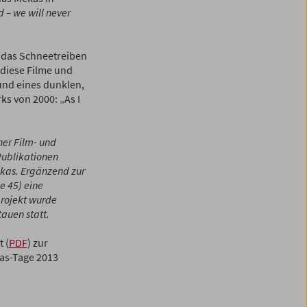
 – we will never
s das Schneetreiben
 diese Filme und
und eines dunklen,
ks von 2000: „As I
ner Film- und
Publikationen
ekas. Ergänzend zur
e 45) eine
projekt wurde
auen statt.
xt
(
PDF
) zur
kas-Tage 2013