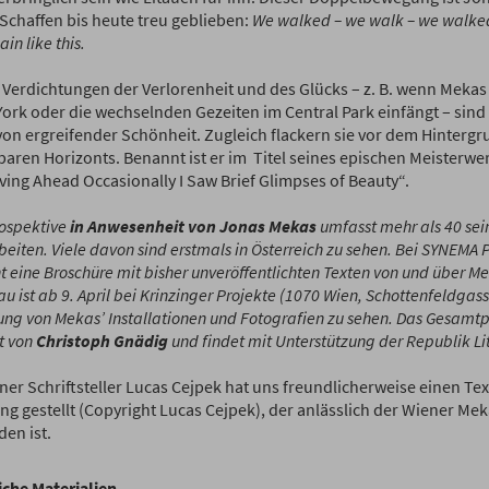
Schaffen bis heute treu geblieben:
We walked – we walk – we walked
in like this.
n Verdichtungen der Verlorenheit und des Glücks – z. B. wenn Meka
York oder die wechselnden Gezeiten im Central Park einfängt – sind
von ergreifender Schönheit. Zugleich flackern sie vor dem Hintergr
aren Horizonts. Benannt ist er im ­ Titel seines epischen Meisterwer
ing Ahead Occasionally I Saw Brief Glimpses of Beauty“.
rospektive
in Anwesenheit von Jonas Mekas
umfasst mehr als 40 sei
eiten. Viele davon sind erstmals in Österreich zu sehen. Bei SYNEMA 
t eine Broschüre mit bisher unveröffentlichten Texten von und über M
u ist ab 9. April bei Krinzinger Projekte (1070 Wien, Schottenfeldgass
lung von Mekas’ Installationen und Fotografien zu sehen. Das Gesamt
t von
Christoph Gnädig
und findet mit Unterstützung der Republik Lit
ner Schriftsteller Lucas Cejpek hat uns freundlicherweise einen Te
ng gestellt
(Copyright Lucas Cejpek), der anlässlich der Wiener Me
en ist.
iche Materialien