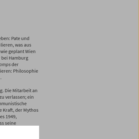
eben: Pate und
lieren, was aus
 wie geplant Wien
er bei Hamburg
amps
der
dieren: Philosophie
.
g. Die Mitarbeit an
zu verlassen; ein
ommunistische
e Kraft, der Mythos
res 1949,
ss seine
n ganz andere
 Poet zu sein.