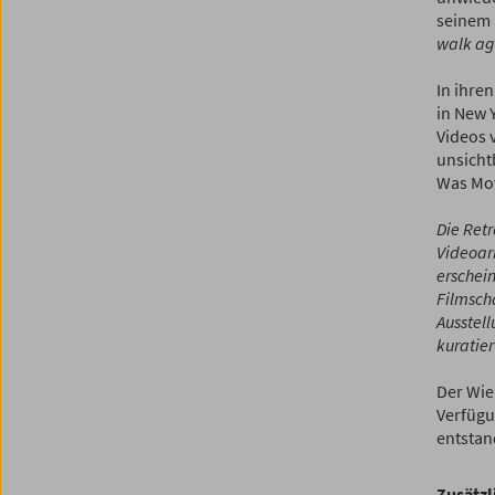
seinem 
walk aga
In ihre
in New 
Videos 
unsichtb
Was Mov
Die Ret
Videoarb
erschein
Filmscha
Ausstel
kuratier
Der Wie
Verfügu
entstand
Zusätzl