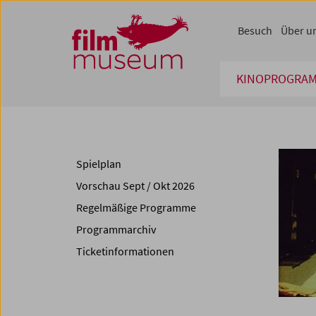
Accesskey [1]
Accesskey [4]
Accesskey [2]
Accesskey [3]
Zum Inhalt
Zum Hauptmenü
Zur Servicenavigation
Zum Suche
Besuch
Über u
KINOPROGRA
Spielplan
Vorschau Sept / Okt 2026
Regelmäßige Programme
Programmarchiv
Ticketinformationen