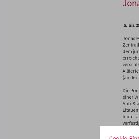
Jon
5. bis 2
Jonas M
Zentral
dem jun
erreich
verschl
Alliiert
(an der 
Die Poe
einer W
Anti-St
Litauen
hinter a
verfesti
Ausdruc
„Sprach
Cookie-Ein