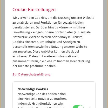
Ziel des Projekts unter der künstlerischen Leitung von
Cookie-Einstellungen
Gustav Deutsch und Hanna Schimek ist es auch diesmal,
private Filme und Videos, die Wien buchstäblich oder
Wir verwenden Cookies, um die Nutzung unserer Website
sinnbildlich am oder vom Rand abbilden, zu sammeln, zu
zu analysieren und Funktionen für soziale Medien
zeigen und zu bewahren: Analoge Schmalfilme,
bereitzustellen. Darüber hinaus können – mit Ihrer
Handyvideos oder YouTube-Clips von Alltagssituationen
Einwilligung – eingebundene Drittanbieter (z. B. soziale
und besonderen Momenten, von Freizeitaktivitäten oder
Netzwerke, externe Medien oder Analyse-Dienste)
privatem Engagement, von politischen Ereignissen oder
Cookies einsetzen, um Inhalte und Anzeigen zu
aus dem Arbeitsleben.
personalisieren sowie Ihre Nutzung unserer Website
auszuwerten. Diese Anbieter können die dabei
Die Kontaktaufnahme mit Bewohner*innen und die
erhobenen Daten mit weiteren Informationen
Zusammenarbeit mit Institutionen, die lange und
zusammenführen, die diese im Rahmen Ihrer Nutzung
erfolgreich vor Ort arbeiten, ist dabei zentral. So sind
der Dienste gesammelt haben.
gemeinsame Projekte mit Volkshochschulen, Jugend-
Zur Datenschutzerklärung
und Altersheimen, den städtischen Büchereien, örtlichen
Schulen und Lokalen geplant.
Notwendige Cookies
Programm
Notwendige Cookies helfen dabei,
eine Webseite nutzbar zu machen,
(1) Filme von und mit Zeitzeug*innen
>>>
indem sie Grundfunktionen wie
Do, 19. September 2019, 18 Uhr