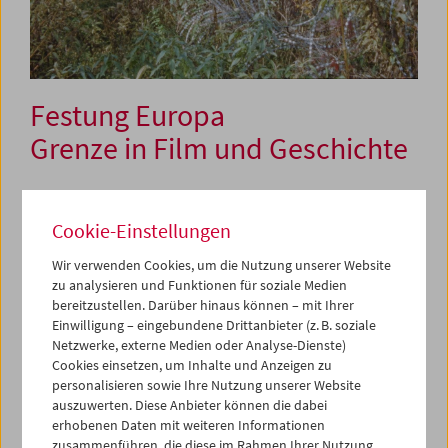
Festung Europa
Grenze in Film und Geschichte
17. bis 20. Juni 2025
Cookie-Einstellungen
Angesichts der Tatsache, dass die europäischen Staats-
Wir verwenden Cookies, um die Nutzung unserer Website
und Regierungschefs fieberhaft die Militarisierung
zu analysieren und Funktionen für soziale Medien
Europas fordern, mutet es seltsam an, wenn dasselbe
bereitzustellen. Darüber hinaus können – mit Ihrer
Europa immer wieder betont, dass es sich für Inklusion,
Einwilligung – eingebundene Drittanbieter (z. B. soziale
Netzwerke, externe Medien oder Analyse-Dienste)
Gleichberechtigung und Vielfalt einsetzt. Europa ist seit
Cookies einsetzen, um Inhalte und Anzeigen zu
jeher von Grenzen durchzogen und geteilt: mit Sicherheit
personalisieren sowie Ihre Nutzung unserer Website
von solchen, die von den offiziellen Institutionen wie der
auszuwerten. Diese Anbieter können die dabei
Polizei, den Einwanderungsbehörden usw., errichtet
erhobenen Daten mit weiteren Informationen
worden sind. Vor allem aber von jenen Grenzen im Herzen
zusammenführen, die diese im Rahmen Ihrer Nutzung