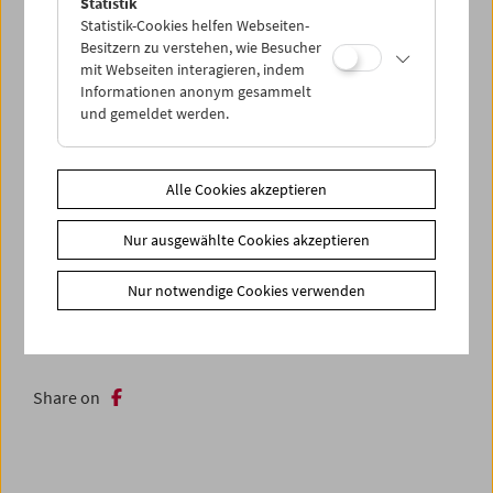
Statistik
Archivmaterial, lokalen Filmkulturen sowie Film- und
Statistik-Cookies helfen Webseiten-
Fernsehpraktiken im breiteren grenzüberschreitenden,
Besitzern zu verstehen, wie Besucher
historischen und zeitgenössischen Kontext untersuchen.
mit Webseiten interagieren, indem
Informationen anonym gesammelt
In Zusammenarbeit mit dem Slowenischen
und gemeldet werden.
Kulturinformationszentrum SKICA Wien
In Anwesenheit von
Varja Močnik,
Alberto Fasulo
und
Nika
Alle Cookies akzeptieren
Autor
am 17.6.2025
Nur ausgewählte Cookies akzeptieren
Zusätzliche Materialien
Nur notwendige Cookies verwenden
Fotos
2025 - Festung Europa
Link
Mitwirkende
|
Projektwebsite
|
Slowenisches
Kulturinformationszentrum SKICA Wien
Share on