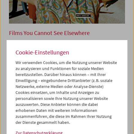
Films You Cannot See Elsewhere
Amos-Vogel-Atlas 21
Cookie-Einstellungen
Rhody Streeter & Tony Ganz
Wir verwenden Cookies, um die Nutzung unserer Website
zu analysieren und Funktionen für soziale Medien
bereitzustellen. Darüber hinaus können – mit Ihrer
28. Mai 2025
Einwilligung – eingebundene Drittanbieter (z. B. soziale
Netzwerke, externe Medien oder Analyse-Dienste)
Die kurzen, pointierten Dokumentarfilme von Rhody
Cookies einsetzen, um Inhalte und Anzeigen zu
Streeter und Tony Ganz zählen zu den Glanzleistungen
personalisieren sowie Ihre Nutzung unserer Website
satirischer Americana der 1970er. Als Amos Vogel 1974
auszuwerten. Diese Anbieter können die dabei
ihre Arbeiten zeigte, charakterisierte er sie treffend:
erhobenen Daten mit weiteren Informationen
"Kitschhotels für Frischverheiratete, wohlgenährte Jesus-
zusammenführen, die diese im Rahmen Ihrer Nutzung
Freaks, Plastik-Altersheime und die schlimmsten
der Dienste gesammelt haben.
Vorurteile bestätigende Muzak-Manager: Diese
schneidenden Selbstbezichtigungen – rein
Zur Datenschutzerklärung