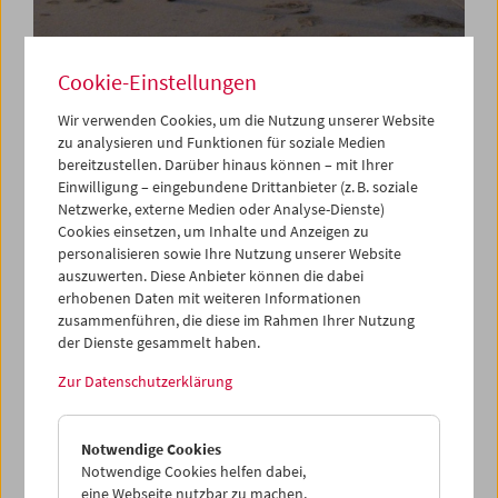
Cookie-Einstellungen
In Person:
Wir verwenden Cookies, um die Nutzung unserer Website
zu analysieren und Funktionen für soziale Medien
Nora Sweeney
bereitzustellen. Darüber hinaus können – mit Ihrer
Einwilligung – eingebundene Drittanbieter (z. B. soziale
Netzwerke, externe Medien oder Analyse-Dienste)
Cookies einsetzen, um Inhalte und Anzeigen zu
15. Jänner 2026
personalisieren sowie Ihre Nutzung unserer Website
auszuwerten. Diese Anbieter können die dabei
Nora Sweeney, US-amerikanische Filmemacherin und
erhobenen Daten mit weiteren Informationen
Lehrende, porträtiert in ihren Filmen zugleich Menschen
zusammenführen, die diese im Rahmen Ihrer Nutzung
und Orte und spürt dabei die Poesie im Alltäglichen auf. In
der Dienste gesammelt haben.
ihrer jüngsten Arbeit
The Concrete River
erkundet sie das
Zur Datenschutzerklärung
Terrain entlang des Los Angeles River als öffentlichen
Raum, der von Menschen auf unterschiedlichste Weise
genutzt wird. Auch in ihren früheren Arbeiten widmet sie
Notwendige Cookies
sich der Verbindung von Mensch und (Stadt-)Landschaft,
Notwendige Cookies helfen dabei,
wenn sie eine Gruppe von Senioren beobachtet, die ihre
eine Webseite nutzbar zu machen,