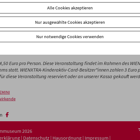
ass alles ein Spiel ist und sich niemand dabei weh tut, kann das ga
Alle Cookies akzeptieren
 "Slapstick" nennen wir das dann. Und dafür braucht es oft Akrobat
Zirkusturnerinnen! (Stefan Huber)
Nur ausgewählte Cookies akzeptieren
 die Kleinsten
bringt Filmprogramme für Kinder ab 3 Jahren und ihre
Nur notwendige Cookies verwenden
et von Gesprächen und Aktivitäten im Kinosaal.
hren
: 4,50 Euro pro Person. Diese Veranstaltung findet im Rahmen des WI
ms statt. WIENXTRA-Kinderaktiv-Card-Besitzer*innen zahlen 3 Euro p
ür diese Veranstaltung reserviert oder an unserer Kassa gekauft wer
EMINI
wirkende
n
ilmmuseum 2026
serklärung
|
Datenschutz
|
Hausordnung
|
Impressum
|