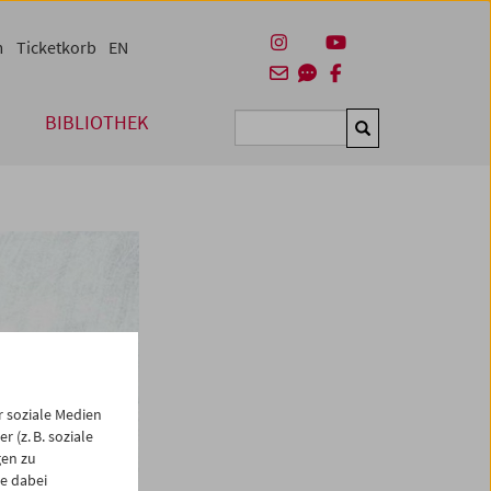
m
Ticketkorb
EN
BIBLIOTHEK
Suchen
 soziale Medien
 (z. B. soziale
gen zu
e dabei