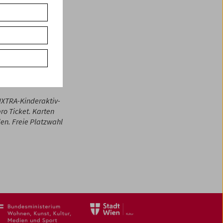
nz schön lustig
ik wie bei den
 Familien,
ENXTRA-Kinderaktiv-
ro Ticket. Karten
den. Freie Platzwahl