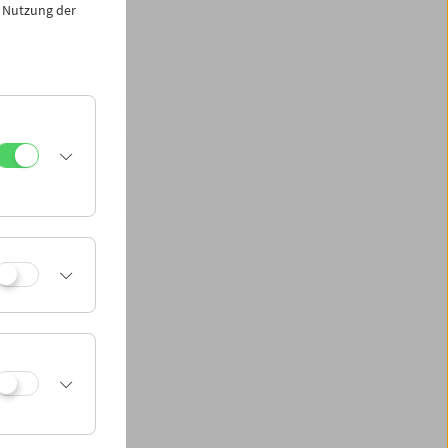
 Nutzung der
 geturnt, in
us. Wenn wir