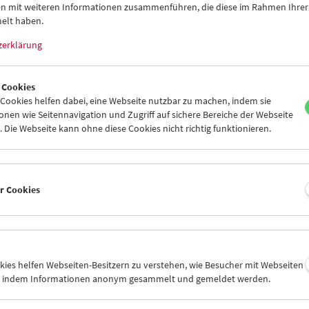
n mit weiteren Informationen zusammenführen, die diese im Rahmen Ihrer
elt haben.
zerklärung
 Cookies
ookies helfen dabei, eine Webseite nutzbar zu machen, indem sie
nen wie Seitennavigation und Zugriff auf sichere Bereiche der Webseite
 Die Webseite kann ohne diese Cookies nicht richtig funktionieren.
ür die Kleinsten:
er Cookies
Hüpfen, Schlittern und Hinfallen
15. Februar 2026
okies helfen Webseiten-Besitzern zu verstehen, wie Besucher mit Webseiten
n, indem Informationen anonym gesammelt und gemeldet werden.
önnen richtig wild sein! In manchen von ihnen wird gesprungen oder
 haben Pinguine eine Party, in manchen tricksen Vögel einander a