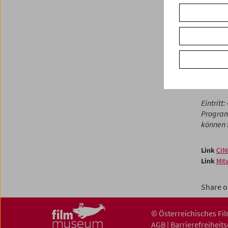
sehen, d
werden!
besten 
Kino für
begleit
Ab 3 Ja
Eintritt
Program
können f
Link
CIN
Link
Mit
Share o
© Österreichisches F
AGB
|
Barrierefreiheit