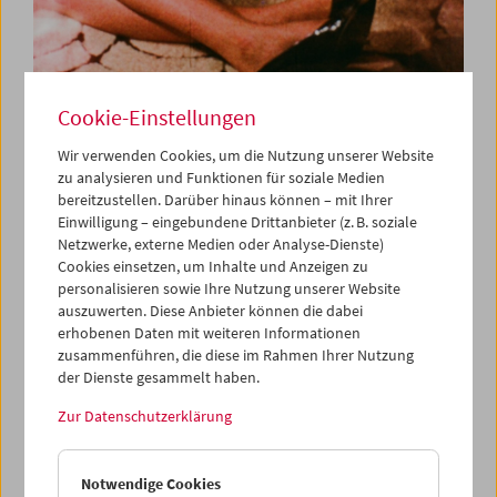
Cookie-Einstellungen
Was ist Film:
Wir verwenden Cookies, um die Nutzung unserer Website
Programm 43–62
zu analysieren und Funktionen für soziale Medien
bereitzustellen. Darüber hinaus können – mit Ihrer
Einwilligung – eingebundene Drittanbieter (z. B. soziale
Netzwerke, externe Medien oder Analyse-Dienste)
Jeden Dienstag
Cookies einsetzen, um Inhalte und Anzeigen zu
personalisieren sowie Ihre Nutzung unserer Website
Peter Kubelka gestaltete 1996 aus Anlass der
auszuwerten. Diese Anbieter können die dabei
Hundertjahrfeier des Kinos das Zyklische Programm
Was
erhobenen Daten mit weiteren Informationen
ist Film.
Das Programm definiert, so Kubelka, "durch
zusammenführen, die diese im Rahmen Ihrer Nutzung
Beispiele den Film als eigenständige Kunstgattung, als
der Dienste gesammelt haben.
Werkzeug, welches neue Denkweisen vermittelt. Es wird
damit jungen Filmemachern und allen, die sich ernsthaft
Zur Datenschutzerklärung
mit dem Medium Film auseinandersetzen, in
63
Programmen
ein grundlegender Überblick geboten."
Notwendige Cookies