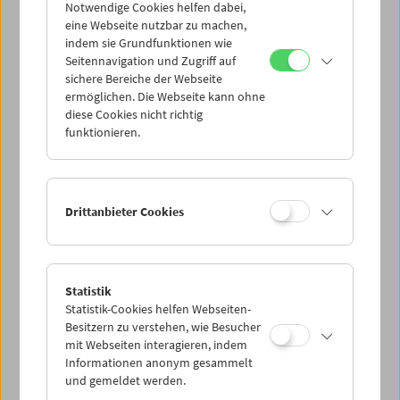
Was ist Film wird jeden Dienstagabend in zwei
Notwendige Cookies helfen dabei,
Vorstellungen in der von Peter Kubelka intendierten Form
eine Webseite nutzbar zu machen,
gezeigt. Ermäßigte Tickets (3 Euro) für Studierende mit
indem sie Grundfunktionen wie
Mitgliedschaft.
Seitennavigation und Zugriff auf
sichere Bereiche der Webseite
ermöglichen. Die Webseite kann ohne
Das Buch zum Zyklus –
Was ist Film: Peter Kubelkas
diese Cookies nicht richtig
Zyklisches Programm im Österreichischen Filmmuseum
– ist
funktionieren.
an der Kassa des Filmmuseums um 9 Euro erhältlich.
Zusätzliche Materialien
Bücher
Was ist Film - Peter Kubelkas Zyklisches Programm im
Drittanbieter Cookies
Österreichischen Filmmuseum
DVDs
Peter Kubelka - Film als Ereignis, Film als Sprache, Denken
als Film
DVDs
Fragments of Kubelka - Martina Kudláček
Statistik
Bücher
Dietmar Brehm. Party. Filme 1974 - 2003
Statistik-Cookies helfen Webseiten-
Bücher
Robert Beavers
Besitzern zu verstehen, wie Besucher
Bücher
Robert Beavers. Die ausgestreckte Hand
mit Webseiten interagieren, indem
Bücher
Jonas Mekas - Der Flaneur mit der Kamera
Informationen anonym gesammelt
Bücher
Two Films by Owen Land
und gemeldet werden.
Bücher
Friedl Kubelka: Portraits of American Independent