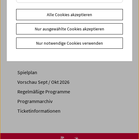
Filmmakers 1974-1981 - Mängelexemplar
Bücher
Avantgardefilm - Österreich. 1950 bis heute
Alle Cookies akzeptieren
Link
Regelmäßiges Programm: Was ist Film
Nur ausgewählte Cookies akzeptieren
Share on
Nur notwendige Cookies verwenden
Spielplan
Vorschau Sept / Okt 2026
Regelmäßige Programme
Programmarchiv
Ticketinformationen