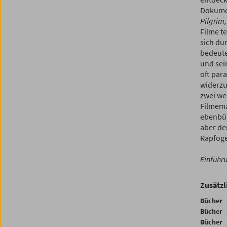
Dokume
Pilgrim,
Filme te
sich du
bedeute
und sei
oft par
widerzu
zwei we
Filmema
ebenbürt
aber de
Rapfoge
Einführ
Zusätzl
Bücher
Bücher
Bücher