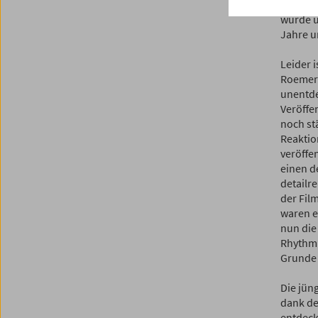
schändli
wurde u
Jahre u
Leider i
Roemers
unentde
Veröffe
noch st
Reaktio
veröffe
einen d
detailr
der Film
waren e
nun die
Rhythmu
Grunde 
Die jün
dank de
entdeck