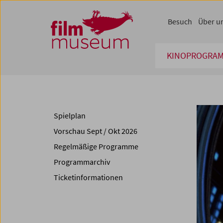
Accesskey [1]
Accesskey [4]
Accesskey [2]
Accesskey [3]
Zum Inhalt
Zum Hauptmenü
Zur Servicenavigation
Zum Suche
Besuch
Über u
KINOPROGRA
Spielplan
Vorschau Sept / Okt 2026
Regelmäßige Programme
Programmarchiv
Ticketinformationen