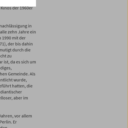
ederveröffentlicht
 Kinos der 1960er
rnachlässigung in
lle zehn Jahre ein
 1990 mit der
71), der bis dahin
mutigt durch die
cht zu
 ist, da es sich um
diges,
chen Gemeinde. Als
ntlicht wurde,
führt hatten, die
diantischer
lloser, aber im
ahren, vor allem
erlin. Er
 den