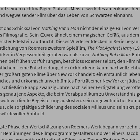
cherweise ignoriert, geriet er bald in Vergessenheit, bis er 1993 wi
nd seinen rechtmäßigen Platz als Meisterwerk des amerikanischen
nd wegweisender Film über das Leben von Schwarzen einnahm.
st das Schicksal von
Nothing But a Man
nicht der einzige Fall von Ve
 Filmografie. Sein Œuvre ähnelt einem magischen Gefäß, aus dem a
ckter Edelstein auftaucht. Dieses Wiederentdecken in Serie begann
ntlichung von Roemers zweitem Spielfilm,
The Plot Against Harry
(19
ärker in Vergessenheit geraten war als zuvor
Nothing But a Man
: Ent
nen bei frühen Vorführungen, beschloss Roemer selbst, den Film ni
ntlichen – eine Entscheidung, die rückblickend kaum nachvollziehbar
er großartigsten Filme über New York handelt: ein erstaunlich leben
eiches und urkomisch unverblümtes Porträt einer New Yorker jüdis
 schließlich knapp zwanzig Jahre nach seiner Fertigstellung veröffe
s genau jene Aspekte, die beim Vorabpublikum zu Unverständnis ge
 wohlverdiente Begeisterung auslösten: sein ungewöhnlicher komö
s, die sorgfältige Schilderung des sozialen Milieus und sein skrupe
würdevoller Antiheld.
gste Phase der Wertschätzung von Roemers Werk begann vor zehn J
r Bemühungen des Filmprogrammgestalters und Verleihers Jacob P
te zwei erschütternd kraftvolle Filme zum Thema Tod und Trauer –