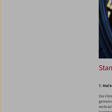
Stan
7. Mai b
Die Fil
gemeins
verbrac
leistete