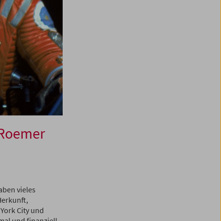
l Roemer
aben vieles
erkunft,
York City und
mal und finanziell