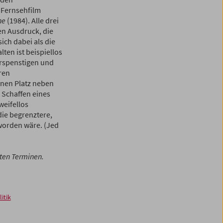
 Fernsehfilm
ne
(1984). Alle drei
hen Ausdruck, die
ich dabei als die
en ist beispiellos
erspenstigen und
ren
inen Platz neben
 Schaffen eines
eifellos
die begrenztere,
worden wäre. (Jed
ten Terminen.
itik