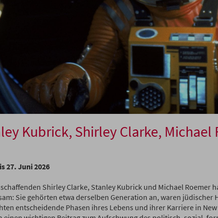
ley Kubrick, Shirley Clarke, Michae
is 27. Juni 2026
mschaffenden Shirley Clarke, Stanley Kubrick und Michael Roemer h
am: Sie gehörten etwa derselben Generation an, waren jüdischer H
hten entscheidende Phasen ihres Lebens und ihrer Karriere in New 
n einen wichtigen Beitrag zum Aufschwung des politisch, sozial, for