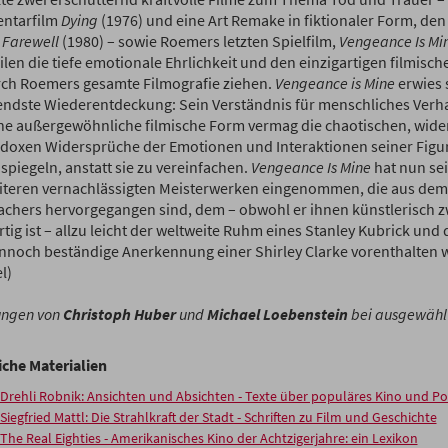
ntarfilm
Dying
(1976) und eine Art Remake in fiktionaler Form, den
 Farewell
(1980) – sowie Roemers letzten Spielfilm,
Vengeance Is Mi
ilen die tiefe emotionale Ehrlichkeit und den einzigartigen filmisc
rch Roemers gesamte Filmografie ziehen.
Vengeance is Mine
erwies s
ndste Wiederentdeckung: Sein Verständnis für menschliches Verhalt
ne außergewöhnliche filmische Form vermag die chaotischen, wid
adoxen Widersprüche der Emotionen und Interaktionen seiner Figu
spiegeln, anstatt sie zu vereinfachen.
Vengeance Is Mine
hat nun se
iteren vernachlässigten Meisterwerken eingenommen, die aus dem
chers hervorgegangen sind, dem – obwohl er ihnen künstlerisch zw
ig ist – allzu leicht der weltweite Ruhm eines Stanley Kubrick und 
nnoch beständige Anerkennung einer Shirley Clarke vorenthalten 
l)
ungen von
Christoph Huber
und
Michael Loebenstein
bei ausgewähl
iche Materialien
Drehli Robnik: Ansichten und Absichten - Texte über populäres Kino und Pol
Siegfried Mattl: Die Strahlkraft der Stadt - Schriften zu Film und Geschichte
The Real Eighties - Amerikanisches Kino der Achtzigerjahre: ein Lexikon