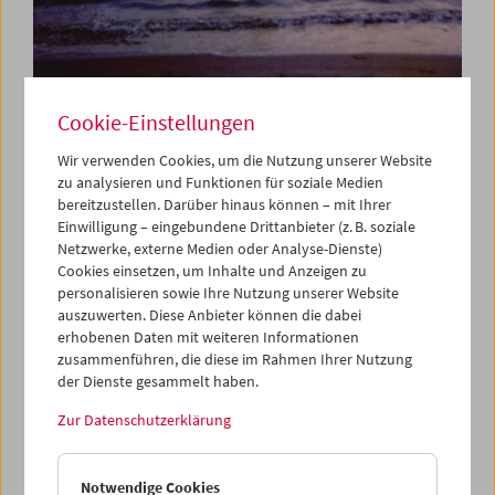
Liebe auf den ersten Blick
Cookie-Einstellungen
Regiedebüts aus der
Wir verwenden Cookies, um die Nutzung unserer Website
zu analysieren und Funktionen für soziale Medien
Sammlung (Teil 2)
bereitzustellen. Darüber hinaus können – mit Ihrer
Einwilligung – eingebundene Drittanbieter (z. B. soziale
Netzwerke, externe Medien oder Analyse-Dienste)
Cookies einsetzen, um Inhalte und Anzeigen zu
30. Mai bis 29. Juni 2026
personalisieren sowie Ihre Nutzung unserer Website
auszuwerten. Diese Anbieter können die dabei
Nach dem ersten Teil dieser
Collection on Screen
, in der
erhobenen Daten mit weiteren Informationen
wir im März und April 47 Erstlingswerke aus unserer
zusammenführen, die diese im Rahmen Ihrer Nutzung
Filmsammlung präsentiert haben (von Buñuel, Stroheim,
der Dienste gesammelt haben.
Sternberg, Vigo und Welles über Kurosawa, Chabrol,
Wiseman, Cassavetes, Akerman und Lynch bis zu
Zur Datenschutzerklärung
Jarmusch, Kitano, Panahi, Grisebach und Alonso), zeigen
wir nun weitere Debüts auf 35mm-Filmkopien. Der Bogen
Notwendige Cookies
reicht diesmal von den 1950er Jahren (Daniel Taradashs