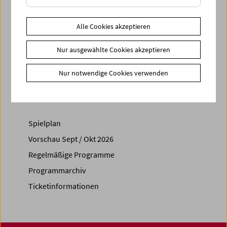
Programm
Regiedebüts I - März / April 2026
Link
Mitwirkende
Link
Filmsammlung
Alle Cookies akzeptieren
Regelmäßiges Programm
Collection on Screen
Nur ausgewählte Cookies akzeptieren
Share on
Nur notwendige Cookies verwenden
Spielplan
Vorschau Sept / Okt 2026
Regelmäßige Programme
Programmarchiv
Ticketinformationen