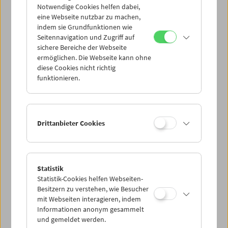
Notwendige Cookies helfen dabei,
einzige Regiearbeit) bis ins erste Jahrzehnt des neuen
eine Webseite nutzbar zu machen,
Jahrtausends (mit den Erstlingen von Valeria Bruni
indem sie Grundfunktionen wie
Tedeschi, Miranda July, Marianne Satrapi, Sandrine
Seitennavigation und Zugriff auf
Bonnaire und Mia Hansen-Løve). Dazwischen liegen
sichere Bereiche der Webseite
Jahrzehnte des Aufbruchs und der Gegenkultur (Edgar
ermöglichen. Die Webseite kann ohne
Reitz, Bob Rafelson, John Cook, Jim Jarmusch), die
diese Cookies nicht richtig
Erkundung neuer filmischer Kontinente (Suzana Amaral,
funktionieren.
Claire Denis) und die kinematografische Bandbreite der
1990er Jahre diesseits (Milčo Mančevski, Susanne
Ofteringer, Sandrine Veysset, Hettie MacDonald) und
jenseits des Atlantiks (Todd Haynes, Robert Rodriguez,
Drittanbieter Cookies
Kevin Smith). (Andrea Pollach)
Einführung von
Christoph Huber
bei ausgewählten
Terminen.
Statistik
Statistik-Cookies helfen Webseiten-
Zusätzliche Materialien
Besitzern zu verstehen, wie Besucher
mit Webseiten interagieren, indem
DVDs
Langsamer Sommer | Schwitzkasten - John Cook
Informationen anonym gesammelt
Bücher
John Cook. Viennese by Choice, Filmemacher von Beruf
und gemeldet werden.
- Restexemplare mit Mängeln