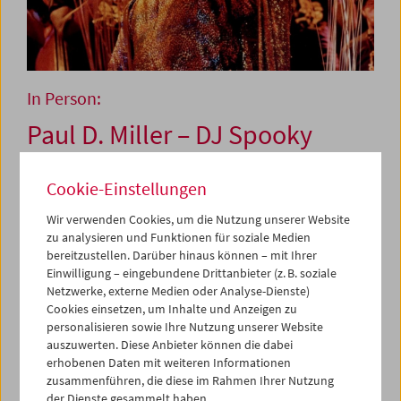
In Person:
Paul D. Miller – DJ Spooky
Cookie-Einstellungen
6. Mai 2026
Wir verwenden Cookies, um die Nutzung unserer Website
Paul D. Miller, weithin bekannt als DJ Spooky, That
zu analysieren und Funktionen für soziale Medien
Subliminal Kid, ist vieles in einer schillernden Person:
bereitzustellen. Darüber hinaus können – mit Ihrer
Einwilligung – eingebundene Drittanbieter (z. B. soziale
Musiker, Komponist, Musikproduzent,
Netzwerke, externe Medien oder Analyse-Dienste)
Multimediakünstler, Publizist, Buchautor,
Cookies einsetzen, um Inhalte und Anzeigen zu
Hochschullehrer. Sein weitgespannter und
personalisieren sowie Ihre Nutzung unserer Website
weltumspannender Aktionsradius verhalf ihm ab Mitte
auszuwerten. Diese Anbieter können die dabei
der 1990er Jahre zu immer größerer Popularität. Er
erhobenen Daten mit weiteren Informationen
arbeitete dabei mit Größen wie Chuck D von Public
zusammenführen, die diese im Rahmen Ihrer Nutzung
Enemy, Yoko Ono, Slayer, Arto Lindsay oder Sun Ra
der Dienste gesammelt haben.