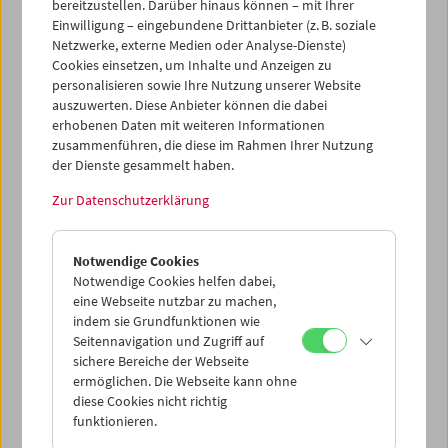
bereitzustellen. Darüber hinaus können – mit Ihrer
Einwilligung – eingebundene Drittanbieter (z. B. soziale
Netzwerke, externe Medien oder Analyse-Dienste)
Cookies einsetzen, um Inhalte und Anzeigen zu
personalisieren sowie Ihre Nutzung unserer Website
auszuwerten. Diese Anbieter können die dabei
Crossing Europe zu Gast
erhobenen Daten mit weiteren Informationen
zusammenführen, die diese im Rahmen Ihrer Nutzung
der Dienste gesammelt haben.
11. Mai 2026
Zur Datenschutzerklärung
Wir freuen uns, dass die Leiterinnen des Crossing Europe
Filmfestival Linz, Sabine Gebetsroither und Katharina
Notwendige Cookies
Riedler, auch heuer wieder zwei Arbeiten aus dem
Notwendige Cookies helfen dabei,
Festivalprogramm auswählten und im Filmmuseum
eine Webseite nutzbar zu machen,
präsentieren. 2026 fiel die Wahl auf zwei Debüts, den
indem sie Grundfunktionen wie
slowenisch-kroatischen Spielfilm
Ida, ki je pela tako grdo,
Seitennavigation und Zugriff auf
da so še mrtvi vstali od mrtvih in zapeli z njo (Ida Who Sang
sichere Bereiche der Webseite
So Badly Even the Dead Rose Up and Joined Her in
ermöglichen. Die Webseite kann ohne
Song)
(2025) von Ester Ivakič und den französischen
diese Cookies nicht richtig
Dokumentarfilm
La Face cachée de la terre (The Hidden
funktionieren.
Face of the Earth)
(2026) von Arnaud Alain.