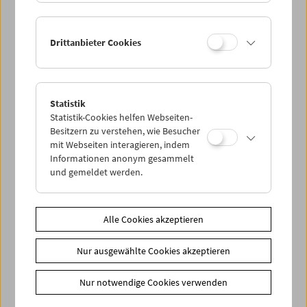
In Anwesenheit von
Sabine Gebetsroither
und
Katharina
Riedler
und Filmemacherin
Ester Ivakič
Drittanbieter Cookies
Zusätzliche Materialien
Fotos
2026 - Crossing Europe zu Gast
Statistik
Link
Mitwirkende
|
Crossing Europe
Statistik-Cookies helfen Webseiten-
Besitzern zu verstehen, wie Besucher
Share on
mit Webseiten interagieren, indem
Informationen anonym gesammelt
und gemeldet werden.
Alle Cookies akzeptieren
Spielplan
Vorschau Sept / Okt 2026
Nur ausgewählte Cookies akzeptieren
Regelmäßige Programme
Nur notwendige Cookies verwenden
Programmarchiv