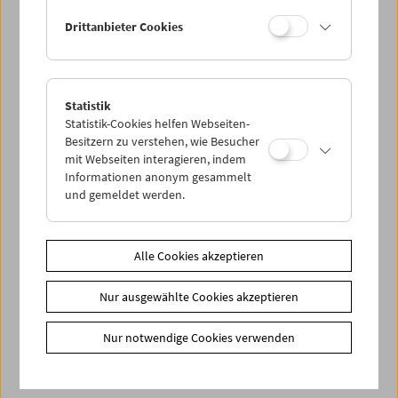
Zusätzliche Materialien
Drittanbieter Cookies
Bücher
Chantal Akerman. Neben seinen Schnürsenkeln in
einem leeren Kühlschrank laufen
Link
Mitwirkende
|
Haus der Geschichte Österreich
Statistik
Statistik-Cookies helfen Webseiten-
Share on
Besitzern zu verstehen, wie Besucher
mit Webseiten interagieren, indem
Informationen anonym gesammelt
und gemeldet werden.
Spielplan
Alle Cookies akzeptieren
Vorschau Sept / Okt 2026
Regelmäßige Programme
Nur ausgewählte Cookies akzeptieren
Programmarchiv
Nur notwendige Cookies verwenden
Ticketinformationen