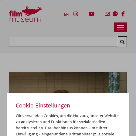
Accesskey [1]
Accesskey [4]
Accesskey [2]
Accesskey [3]
Zum Inhalt
Zum Hauptmenü
Zur Servicenavigation
Zum Suche
EN
Navbar 
Suche
Cookie-Einstellungen
Wir verwenden Cookies, um die Nutzung unserer Website
zu analysieren und Funktionen für soziale Medien
bereitzustellen. Darüber hinaus können – mit Ihrer
Einwilligung – eingebundene Drittanbieter (z. B. soziale