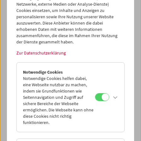
Netzwerke, externe Medien oder Analyse-Dienste)
Cookies einsetzen, um Inhalte und Anzeigen zu
personalisieren sowie Ihre Nutzung unserer Website
auszuwerten. Diese Anbieter können die dabei
erhobenen Daten mit weiteren Informationen
Alles Arbeit
zusammenführen, die diese im Rahmen Ihrer Nutzung
der Dienste gesammelt haben.
Zur Datenschutzerklärung
20. Mai bis 5. Juni 2026
Begleitend zur Ausstellung
Alles Arbeit. Frauen zwischen
Notwendige Cookies
Notwendige Cookies helfen dabei,
Erwerbs- und Sorgetätigkeit
, die bis 10. Jänner 2027 im
eine Webseite nutzbar zu machen,
Haus der Geschichte Österreich zu sehen ist, haben wir
indem sie Grundfunktionen wie
zwei Filme aus den 1970er Jahren ausgewählt. Beide
Seitennavigation und Zugriff auf
Filmemacherinnen – Chantal Akerman aus Belgien und
sichere Bereiche der Webseite
Marva Nabili aus dem Iran – setzen das Thema der
ermöglichen. Die Webseite kann ohne
unbezahlten, unsichtbaren und meist von Frauen
diese Cookies nicht richtig
erledigten (Haus)Arbeit auf radikale Weise um.
funktionieren.
In Kooperation mit dem Haus der Geschichte Österreich