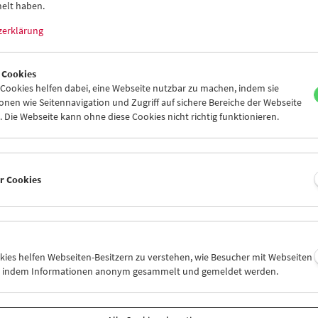
elt haben.
zerklärung
 Cookies
ookies helfen dabei, eine Webseite nutzbar zu machen, indem sie
nen wie Seitennavigation und Zugriff auf sichere Bereiche der Webseite
 Die Webseite kann ohne diese Cookies nicht richtig funktionieren.
er Cookies
ly Artmann
memoriam
okies helfen Webseiten-Besitzern zu verstehen, wie Besucher mit Webseiten
 2026
n, indem Informationen anonym gesammelt und gemeldet werden.
orin und Lyrikerin Emily Artmann verstarb im Jänner dieses Jahres. 
 und empathischem Esprit hat sich Emily Artmann ihrer Arbeit und