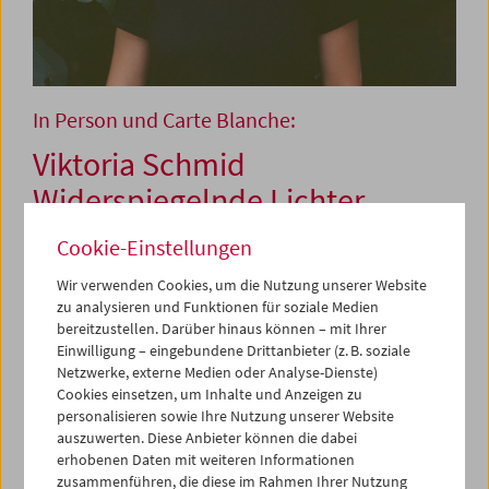
In Person und Carte Blanche:
Viktoria Schmid
Widerspiegelnde Lichter
Cookie-Einstellungen
28. Mai 2026
Wir verwenden Cookies, um die Nutzung unserer Website
zu analysieren und Funktionen für soziale Medien
Viktoria Schmid hat sich seit ihren ersten
bereitzustellen. Darüber hinaus können – mit Ihrer
Veröffentlichungen in den 2010er Jahren als gefragte
Einwilligung – eingebundene Drittanbieter (z. B. soziale
Filmkünstlerin etabliert. Ihre Arbeiten werden bei
Netzwerke, externe Medien oder Analyse-Dienste)
renommierten Festivals gezeigt und im Rahmen von
Cookies einsetzen, um Inhalte und Anzeigen zu
Werkschauen gewürdigt, und in Ausstellungshäusern
personalisieren sowie Ihre Nutzung unserer Website
auszuwerten. Diese Anbieter können die dabei
weltweit sind ihre 16mm-Installationen neben ihren
erhobenen Daten mit weiteren Informationen
Cyanotypien zu sehen.
zusammenführen, die diese im Rahmen Ihrer Nutzung