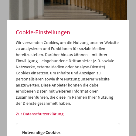
Cookie-Einstellungen
In Person:
Wir verwenden Cookies, um die Nutzung unserer Website
Onyeka Igwe
zu analysieren und Funktionen für soziale Medien
bereitzustellen. Darüber hinaus können – mit Ihrer
Einwilligung – eingebundene Drittanbieter (z. B. soziale
Netzwerke, externe Medien oder Analyse-Dienste)
29. Mai 2026
Cookies einsetzen, um Inhalte und Anzeigen zu
personalisieren sowie Ihre Nutzung unserer Website
Onyeka Igwe ist eine britisch-nigerianische, in London
auszuwerten. Diese Anbieter können die dabei
geborene und lebende Filmkünstlerin und Forscherin. Im
erhobenen Daten mit weiteren Informationen
Mittelpunkt ihrer Arbeit steht die Frage: Wie leben wir
zusammenführen, die diese im Rahmen Ihrer Nutzung
zusammen? Nicht um darauf eine starre Antwort zu
der Dienste gesammelt haben.
geben, sondern um die Nuancen von Gegenseitigkeit,
Koexistenz und Multiplizität herauszuarbeiten. Dabei
Zur Datenschutzerklärung
betrachtet sie sensorische, räumliche und
gegenhegemoniale Formen des Wissens als zentral für
diese Aufgabe. Igwe nutzt den Körper, Archive sowie
Notwendige Cookies