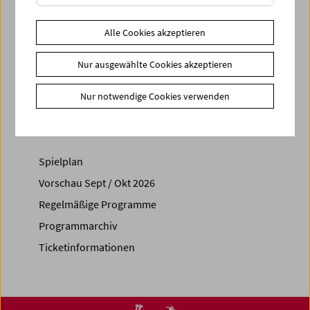
Zusätzliche Materialien
Fotos
2026 - Onyeka Igwe
Alle Cookies akzeptieren
Link
Mitwirkende
|
VIENNA SHORTS
|
Secession
Nur ausgewählte Cookies akzeptieren
Share on
Nur notwendige Cookies verwenden
Spielplan
Vorschau Sept / Okt 2026
Regelmäßige Programme
Programmarchiv
Ticketinformationen