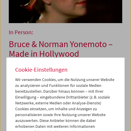
In Person:
Bruce & Norman Yonemoto –
Made in Hollywood
Cookie-Einstellungen
3. und 4. Juni 2026
Wir verwenden Cookies, um die Nutzung unserer Website
zu analysieren und Funktionen für soziale Medien
Die Brüder Bruce (*1949) und Norman Yonemoto (1946–
bereitzustellen. Darüber hinaus können – mit Ihrer
2014), die von 1976 bis zu Normans Tod meist kollaborativ
Einwilligung – eingebundene Drittanbieter (z. B. soziale
arbeiteten, lassen sich an der Schnittstelle von
Netzwerke, externe Medien oder Analyse-Dienste)
experimentellem Kino, Medien- und bildender Kunst
Cookies einsetzen, um Inhalte und Anzeigen zu
verorten. Die Kunstwelt fungiert oft als Schauplatz in
personalisieren sowie Ihre Nutzung unserer Website
ihren Filmen, was sich auch an der Zusammenarbeit mit
auszuwerten. Diese Anbieter können die dabei
Künstler*innen wie Mike Kelley, Tony Oursler oder Mary
erhobenen Daten mit weiteren Informationen
Woronov zeigt. Den thematischen Referenzrahmen bildet