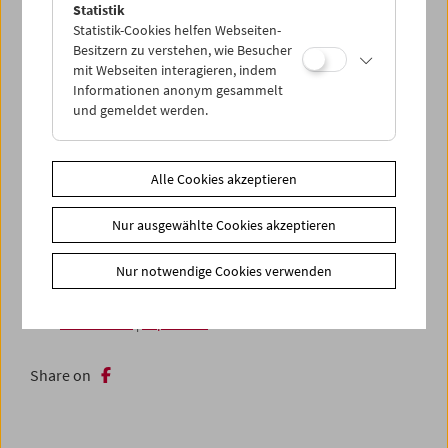
überbordender sprachlicher und visueller
Statistik
Statistik-Cookies helfen Webseiten-
Ausdrucksformen, in denen Humor nie zu kurz kommt.
Besitzern zu verstehen, wie Besucher
mit Webseiten interagieren, indem
Als Auftakt zu jedem der vier Programme zeigen wir eine
Informationen anonym gesammelt
Gesangsdarbietung (im Karaokestil) aus der
und gemeldet werden.
Mehrkanalinstallation
ENKA!
(Jonida Laçi, Dietmar
Schwärzler)
In Anwesenheit von
Bruce Yonemoto
Alle Cookies akzeptieren
In Kooperation mit sixpackfilm
Nur ausgewählte Cookies akzeptieren
Zusätzliche Materialien
Nur notwendige Cookies verwenden
Fotos
2026 - Bruce Yonemoto
Link
Mitwirkende
|
sixpackfilm
Share on