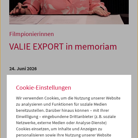
Filmpionierinnen
VALIE EXPORT in memoriam
24. Juni 2026
An diesem Abend wäre VALIE EXPORT für ein
Cookie-Einstellungen
Werkstattgespräch in unserer
Filmpionierinnen
-Reihe zu
Gast gewesen, um über ihre beeindruckende
Wir verwenden Cookies, um die Nutzung unserer Website
Arbeitsbiografie zu sprechen. Aus dem traurigen Anlass des
zu analysieren und Funktionen für soziale Medien
Ablebens von VALIE EXPORT werden wir in einer In-
bereitzustellen. Darüber hinaus können – mit Ihrer
memoriam-Veranstaltung an die Künstlerin erinnern, die
Einwilligung – eingebundene Drittanbieter (z. B. soziale
seit 1966 ein Werk von existenzieller Schlagkraft erschaffen
Netzwerke, externe Medien oder Analyse-Dienste)
hat.
Cookies einsetzen, um Inhalte und Anzeigen zu
personalisieren sowie Ihre Nutzung unserer Website