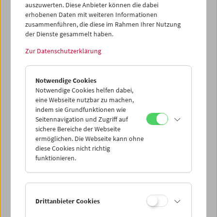
VALIE EXPORT – Regisseurin, Autorin, Produzentin
auszuwerten. Diese Anbieter können die dabei
erhobenen Daten mit weiteren Informationen
VALIE EXPORT übergibt im Jahr 2020 dem
zusammenführen, die diese im Rahmen Ihrer Nutzung
Österreichischen Filmmuseum ihr filmisches Werk als
der Dienste gesammelt haben.
Schenkung. Sie ist dem Filmmuseum zu diesem Zeitpunkt
Zur Datenschutzerklärung
bereits lange verbunden. 1969 ist die Künstlerin – als
Gründungsmitglied der Austria Filmmakers Cooperative –
Teil einer Protestaktion gegen die "autoritäre" Struktur
Notwendige Cookies
und Programmpolitik des Hauses, gegen seinen
Notwendige Cookies helfen dabei,
"reaktionären Historizismus". Im Zeitraum zwischen
eine Webseite nutzbar zu machen,
diesen beiden Ereignissen, genauer, seit 1966, erschafft
indem sie Grundfunktionen wie
sie ein künstlerisches Werk von existenzieller Schlagkraft.
Seitennavigation und Zugriff auf
1967 wählt sie programmatisch einen
sichere Bereiche der Webseite
Künstler*innennamen, der sie symbolisch von der ihr
ermöglichen. Die Webseite kann ohne
zugewiesenen Rolle als Frau in der Kunstwelt innerhalb
diese Cookies nicht richtig
einer männerdominierten Gesellschaft distanziert. In
funktionieren.
ihren Ausdrucksformen – darunter Zeichnung,
konzeptuelle Fotografie, Installation, Skulptur,
Performance – spielen Film und Video eine zentrale Rolle.
Die Marke "EXPORT" steht für eine Kunst, die
Drittanbieter Cookies
gesellschaftliche Bedingungen affektiv wahrnehmbar
macht und ihre mediale Regulierung entsprechend