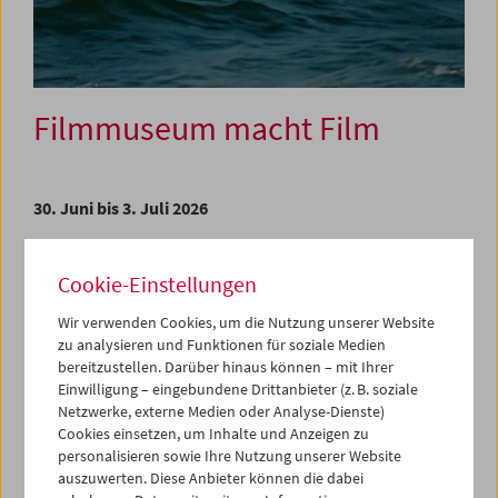
Filmmuseum macht Film
30. Juni bis 3. Juli 2026
Seit den Anfängen des Österreichischen Filmmuseums
waren die Rollen der hier handelnden Personen mitunter
Cookie-Einstellungen
fließend. Zu Beginn steht das monumentale Œuvre von
Wir verwenden Cookies, um die Nutzung unserer Website
Peter Kubelka, einem der Filmmuseumsgründer, der vom
zu analysieren und Funktionen für soziale Medien
Filmemacher zum Kurator wurde. In der jüngeren
bereitzustellen. Darüber hinaus können – mit Ihrer
Vergangenheit verwandelte einer von Kubelkas
Einwilligung – eingebundene Drittanbieter (z. B. soziale
Nachfolgern seine kuratorische Leidenschaft in einen
Netzwerke, externe Medien oder Analyse-Dienste)
monumentalen Filmessay (Alexander Horwaths
Henry
Cookies einsetzen, um Inhalte und Anzeigen zu
Fonda for President
) und ging den umgekehrten Weg vom
personalisieren sowie Ihre Nutzung unserer Website
Kurator zum Filmemacher.
auszuwerten. Diese Anbieter können die dabei