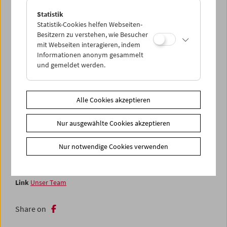
die Entwertung von Bildern durch ihre radikale
Manipulation noch nie so einfach war.
Statistik
Statistik-Cookies helfen Webseiten-
Feiern Sie mit uns das Ende der Spielzeit 2025/26 mit
Besitzern zu verstehen, wie Besucher
mit Webseiten interagieren, indem
einer fröhlich und unbeschwert zusammengestellten
Informationen anonym gesammelt
Auswahl unserer innigsten Wünsche – und stoßen wir auf
und gemeldet werden.
die bevorstehende Sommerpause an, in Vorfreude auf die
neue Filmsaison im September. (Jurij Meden)
Sofern nicht anders angegeben, sind die Programmtexte
Alle Cookies akzeptieren
eine Gemeinschaftsarbeit.
Nur ausgewählte Cookies akzeptieren
In Anwesenheit der Filmemacher*innen
Nur notwendige Cookies verwenden
Zusätzliche Materialien
Fotos
2026 - Filmmuseum macht Film
Link
Unser Team
Share on