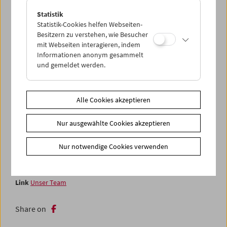
die Entwertung von Bildern durch ihre radikale
Manipulation noch nie so einfach war.
Statistik
Statistik-Cookies helfen Webseiten-
Feiern Sie mit uns das Ende der Spielzeit 2025/26 mit
Besitzern zu verstehen, wie Besucher
mit Webseiten interagieren, indem
einer fröhlich und unbeschwert zusammengestellten
Informationen anonym gesammelt
Auswahl unserer innigsten Wünsche – und stoßen wir auf
und gemeldet werden.
die bevorstehende Sommerpause an, in Vorfreude auf die
neue Filmsaison im September. (Jurij Meden)
Sofern nicht anders angegeben, sind die Programmtexte
Alle Cookies akzeptieren
eine Gemeinschaftsarbeit.
Nur ausgewählte Cookies akzeptieren
In Anwesenheit der Filmemacher*innen
Nur notwendige Cookies verwenden
Zusätzliche Materialien
Fotos
2026 - Filmmuseum macht Film
Link
Unser Team
Share on