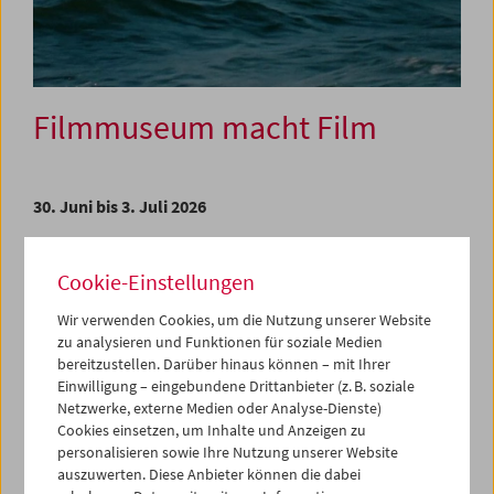
Filmmuseum macht Film
30. Juni bis 3. Juli 2026
Seit den Anfängen des Österreichischen Filmmuseums
waren die Rollen der hier handelnden Personen mitunter
Cookie-Einstellungen
fließend. Zu Beginn steht das monumentale Œuvre von
Wir verwenden Cookies, um die Nutzung unserer Website
Peter Kubelka, einem der Filmmuseumsgründer, der vom
zu analysieren und Funktionen für soziale Medien
Filmemacher zum Kurator wurde. In der jüngeren
bereitzustellen. Darüber hinaus können – mit Ihrer
Vergangenheit verwandelte einer von Kubelkas
Einwilligung – eingebundene Drittanbieter (z. B. soziale
Nachfolgern seine kuratorische Leidenschaft in einen
Netzwerke, externe Medien oder Analyse-Dienste)
monumentalen Filmessay (Alexander Horwaths
Henry
Cookies einsetzen, um Inhalte und Anzeigen zu
Fonda for President
) und ging den umgekehrten Weg vom
personalisieren sowie Ihre Nutzung unserer Website
Kurator zum Filmemacher.
auszuwerten. Diese Anbieter können die dabei