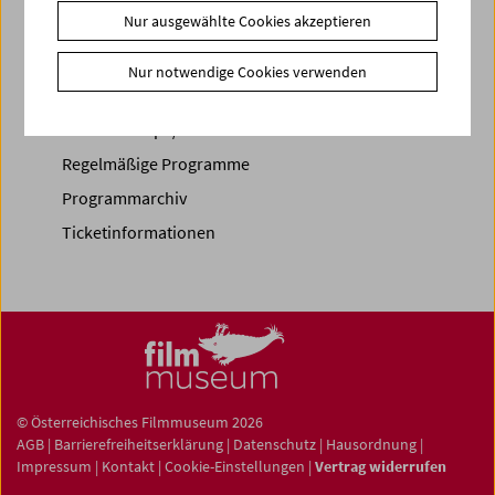
Nur ausgewählte Cookies akzeptieren
Nur notwendige Cookies verwenden
Spielplan
Vorschau Sept / Okt 2026
Regelmäßige Programme
Programmarchiv
Ticketinformationen
© Österreichisches Filmmuseum 2026
AGB
|
Barrierefreiheitserklärung
|
Datenschutz
|
Hausordnung
|
Impressum
|
Kontakt
|
Cookie-Einstellungen
|
Vertrag widerrufen