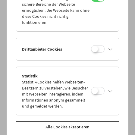
"Spielregeln" einsetzt, tauchten Studierende der
sichere Bereiche der Webseite
Theater-, Film- und Medienwissenschaft ein Semester
ermöglichen. Die Webseite kann ohne
lang in die Kinoerfahrung mit allen Sinnesorganen ein –
diese Cookies nicht richtig
und machten es als immersives Erlebnis begreiflich. Was
funktionieren.
passiert, wenn wir versuchen, Kino mit dem ganzen
Körper zu erleben? (Hanna Schimek, Katharina Müller,
Stefanie Zingl)
Drittanbieter Cookies
Mit
Hanna Schimek
Freier Eintritt
Statistik
Zusätzliche Materialien
Statistik-Cookies helfen Webseiten-
Besitzern zu verstehen, wie Besucher
Bücher
Film zeichnen 1-4 - Künstlerbuch-Serie von Hanna
mit Webseiten interagieren, indem
Schimek
Informationen anonym gesammelt
Bücher
Film ist. Recherche
und gemeldet werden.
Link
Artistic Research
Share on
Alle Cookies akzeptieren