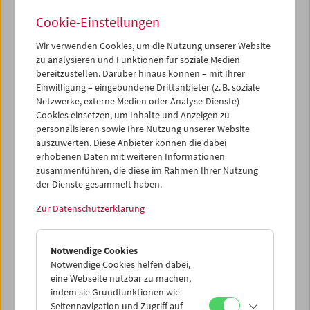
Cookie-Einstellungen
Wir verwenden Cookies, um die Nutzung unserer Website
zu analysieren und Funktionen für soziale Medien
bereitzustellen. Darüber hinaus können – mit Ihrer
Künstlerische Forschung als Programm:
Einwilligung – eingebundene Drittanbieter (z. B. soziale
Wie klingt Film?
Netzwerke, externe Medien oder Analyse-Dienste)
Cookies einsetzen, um Inhalte und Anzeigen zu
personalisieren sowie Ihre Nutzung unserer Website
auszuwerten. Diese Anbieter können die dabei
4. Juli 2026
erhobenen Daten mit weiteren Informationen
zusammenführen, die diese im Rahmen Ihrer Nutzung
"Hast du den Film schon gesehen?" Das ist eine häufig
der Dienste gesammelt haben.
gestellte Frage, und dabei vergessen wir, dass Tonfilm aus
Zur Datenschutzerklärung
einer Kombination aus Bild und Sound besteht und Ton
ein dem Bild gleichwertiges Werkzeug darstellt. In einem
Live-Experiment werden stumme Amateurfilme zum
Notwendige Cookies
Klingen gebracht. Ausgehend von der Arbeit der
Notwendige Cookies helfen dabei,
Multimedia-Künstlerin Hanna Schimek, die in ihrem Werk
eine Webseite nutzbar zu machen,
wissenschaftliche Methoden an der Schnittstelle von
indem sie Grundfunktionen wie
Subjektivität, Zufall und Lückenhaftigkeit als
Seitennavigation und Zugriff auf