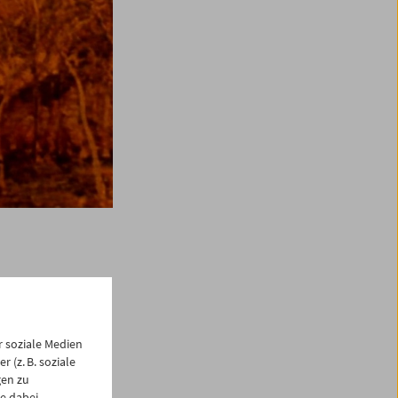
 soziale Medien
 (z. B. soziale
amms ein
gen zu
e dabei