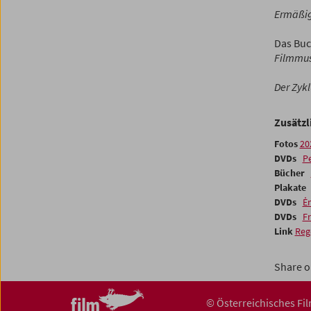
Ermäßigt
Das Buc
Filmmu
Der Zyk
Zusätzl
Fotos
20
DVDs
Pe
Bücher
Plakat
DVDs
Ėn
DVDs
F
Link
Reg
Share o
© Österreichisches F