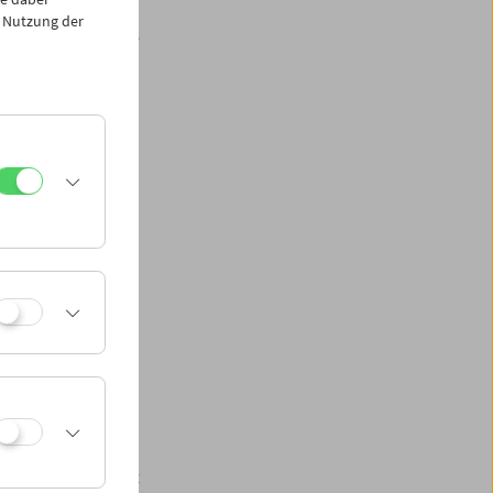
 Nutzung der
m als eigenständige
ele zu erschließen.
r Kubelka zwei
ie
 Präsentation des
lbert Sackl
wird
unden haben oder
on des analogen
geplantes
still" im gegensatz