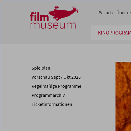
Accesskey [1]
Accesskey [4]
Accesskey [2]
Accesskey [3]
Zum Inhalt
Zum Hauptmenü
Zur Servicenavigation
Zum Suche
Besuch
Über u
KINOPROGRA
Spielplan
Vorschau Sept / Okt 2026
Regelmäßige Programme
Programmarchiv
Ticketinformationen