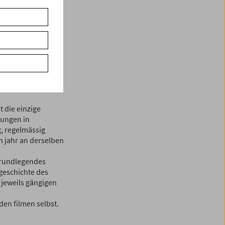
e bezeichnung.
it aufzunehmen
uf eine andere
enden.
 die einzige
lungen in
g, regelmässig
 jahr an derselben
 grundlegendes
geschichte des
 jeweils gängigen
den filmen selbst.