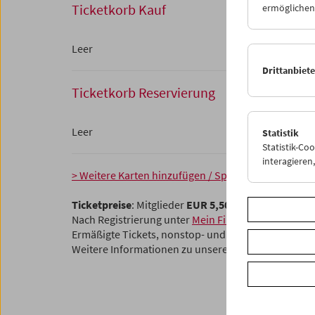
Ticketkorb Kauf
ermöglichen.
Leer
Drittanbiet
Ticketkorb Reservierung
Leer
Statistik
Statistik-Co
interagiere
> Weitere Karten hinzufügen / Spielplan
Ticketpreise
: Mitglieder
EUR 5,50
ohne Mitgliedsch
Nach Registrierung unter
Mein Filmmuseum
können 
Ermäßigte Tickets, nonstop- und weitere Freikarten
Weitere Informationen zu unseren Tickets und Mitg