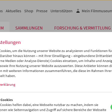
ns
Aktuelles
Shop
Presse
Unterstützen
Mein Filmmuseu
MM
SAMMLUNGEN
FORSCHUNG & VERMITTLUNG
stellungen
ookies, um die Nutzung unserer Website zu analysieren und Funktionen für
 Darüber hinaus können – mit Ihrer Einwilligung – eingebundene Drittanbieter
rne Medien oder Analyse-Dienste) Cookies einsetzen, um Inhalte und Anzei
 sowie Ihre Nutzung unserer Website auszuwerten. Diese Anbieter können di
n mit weiteren Informationen zusammenführen, die diese im Rahmen Ihrer
elt haben.
t (Verbotene Sehnsucht)
büts II
zerklärung
 Cookies
ookies helfen dabei, eine Webseite nutzbar zu machen, indem sie
nen wie Seitennavigation und Zugriff auf sichere Bereiche der Webseite