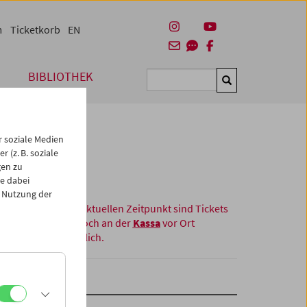
m
Ticketkorb
EN
BIBLIOTHEK
Suchen
 soziale Medien
 (z. B. soziale
gen zu
e dabei
 Nutzung der
Zum aktuellen Zeitpunkt sind Tickets
nur noch an der
Kassa
vor Ort
erhältlich.