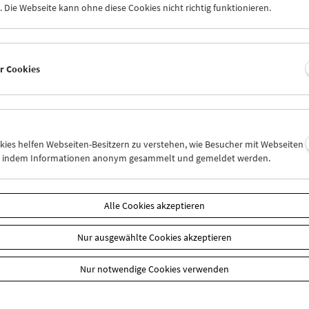
 Die Webseite kann ohne diese Cookies nicht richtig funktionieren.
er Cookies
okies helfen Webseiten-Besitzern zu verstehen, wie Besucher mit Webseiten
n, indem Informationen anonym gesammelt und gemeldet werden.
aft
EUR 10,50
Alle Cookies akzeptieren
Sie Ihre Mitgliedschaft und Ihren Zehnerblock nutzen.
 können online nur reserviert werden. Die Ausgabe erfolgt ausschli
Nur ausgewählte Cookies akzeptieren
liedschaften finden Sie
hier
.
Nur notwendige Cookies verwenden