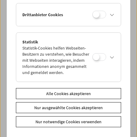
Ermäßigte Tickets, nonstop- und weitere Freikarten
können online nur reserviert werden. Die Ausgabe erfolgt
Drittanbieter Cookies
ausschließlich an der Kassa.
Weitere Informationen zu unseren Tickets und
Mitgliedschaften finden Sie
hier
.
Statistik
Statistik-Cookies helfen Webseiten-
Besitzern zu verstehen, wie Besucher
mit Webseiten interagieren, indem
Informationen anonym gesammelt
und gemeldet werden.
Spielplan
Alle Cookies akzeptieren
Vorschau Sept / Okt 2026
Nur ausgewählte Cookies akzeptieren
Regelmäßige Programme
Programmarchiv
Nur notwendige Cookies verwenden
Ticketinformationen