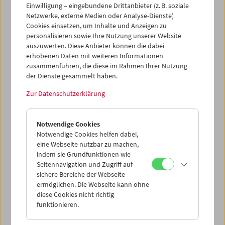
Einwilligung – eingebundene Drittanbieter (z. B. soziale
Netzwerke, externe Medien oder Analyse-Dienste)
Cookies einsetzen, um Inhalte und Anzeigen zu
personalisieren sowie Ihre Nutzung unserer Website
auszuwerten. Diese Anbieter können die dabei
Ticketkorb Kauf
erhobenen Daten mit weiteren Informationen
zusammenführen, die diese im Rahmen Ihrer Nutzung
der Dienste gesammelt haben.
Leer
Zur Datenschutzerklärung
Ticketkorb Reservierung
Notwendige Cookies
Notwendige Cookies helfen dabei,
Leer
eine Webseite nutzbar zu machen,
indem sie Grundfunktionen wie
Seitennavigation und Zugriff auf
> Weitere Karten hinzufügen / Spielplan
sichere Bereiche der Webseite
ermöglichen. Die Webseite kann ohne
Ticketpreise
: Mitglieder
EUR 5,50
ohne Mitgliedschaft
diese Cookies nicht richtig
EUR 10,50
funktionieren.
Nach Registrierung unter
Mein Filmmuseum
können Sie
Ihre Mitgliedschaft und Ihren Zehnerblock nutzen.