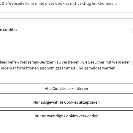
 Die Webseite kann ohne diese Cookies nicht richtig funktionieren.
er Cookies
okies helfen Webseiten-Besitzern zu verstehen, wie Besucher mit Webseiten
n, indem Informationen anonym gesammelt und gemeldet werden.
aft
EUR 10,50
Alle Cookies akzeptieren
Sie Ihre Mitgliedschaft und Ihren Zehnerblock nutzen.
 können online nur reserviert werden. Die Ausgabe erfolgt ausschli
Nur ausgewählte Cookies akzeptieren
liedschaften finden Sie
hier
.
Nur notwendige Cookies verwenden