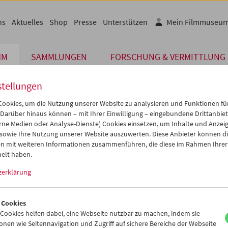
ns
Aktuelles
Shop
Presse
Unterstützen
Mein Filmmuseu
MM
SAMMLUNGEN
FORSCHUNG & VERMITTLUNG
stellungen
ookies, um die Nutzung unserer Website zu analysieren und Funktionen für
 Darüber hinaus können – mit Ihrer Einwilligung – eingebundene Drittanbieter
rne Medien oder Analyse-Dienste) Cookies einsetzen, um Inhalte und Anzei
 sowie Ihre Nutzung unserer Website auszuwerten. Diese Anbieter können di
n mit weiteren Informationen zusammenführen, die diese im Rahmen Ihrer
elt haben.
Lyndon
, Clarke, Roemer
zerklärung
 Cookies
ookies helfen dabei, eine Webseite nutzbar zu machen, indem sie
nen wie Seitennavigation und Zugriff auf sichere Bereiche der Webseite