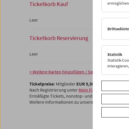
Ticketkorb Kauf
ermöglichen.
Leer
Drittanbiet
Ticketkorb Reservierung
Leer
Statistik
Statistik-Co
interagiere
> Weitere Karten hinzufügen / Spielplan
Ticketpreise
: Mitglieder
EUR 5,50
ohne Mitgliedsch
Nach Registrierung unter
Mein Filmmuseum
können 
Ermäßigte Tickets, nonstop- und weitere Freikarten
Weitere Informationen zu unseren Tickets und Mitg