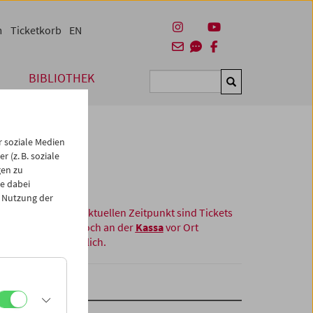
m
Ticketkorb
EN
BIBLIOTHEK
Suchen
 soziale Medien
 (z. B. soziale
gen zu
e dabei
 Nutzung der
Zum aktuellen Zeitpunkt sind Tickets
nur noch an der
Kassa
vor Ort
erhältlich.