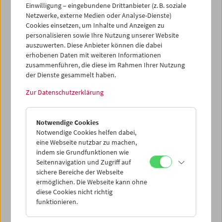
Einwilligung – eingebundene Drittanbieter (z. B. soziale
Netzwerke, externe Medien oder Analyse-Dienste)
Cookies einsetzen, um Inhalte und Anzeigen zu
personalisieren sowie Ihre Nutzung unserer Website
auszuwerten. Diese Anbieter können die dabei
Ticketkorb Kauf
erhobenen Daten mit weiteren Informationen
zusammenführen, die diese im Rahmen Ihrer Nutzung
der Dienste gesammelt haben.
Leer
Zur Datenschutzerklärung
Ticketkorb Reservierung
Notwendige Cookies
Notwendige Cookies helfen dabei,
Leer
eine Webseite nutzbar zu machen,
indem sie Grundfunktionen wie
Seitennavigation und Zugriff auf
> Weitere Karten hinzufügen / Spielplan
sichere Bereiche der Webseite
ermöglichen. Die Webseite kann ohne
Ticketpreise
: Mitglieder
EUR 5,50
ohne Mitgliedschaft
diese Cookies nicht richtig
EUR 10,50
funktionieren.
Nach Registrierung unter
Mein Filmmuseum
können Sie
Ihre Mitgliedschaft und Ihren Zehnerblock nutzen.