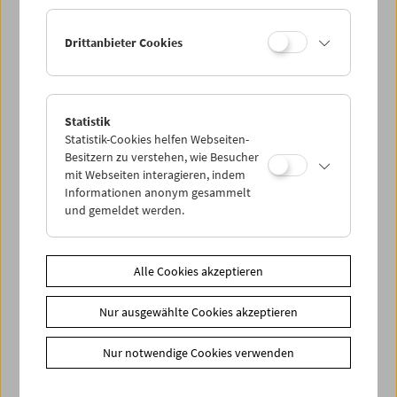
Ermäßigte Tickets, nonstop- und weitere Freikarten
können online nur reserviert werden. Die Ausgabe erfolgt
Drittanbieter Cookies
ausschließlich an der Kassa.
Weitere Informationen zu unseren Tickets und
Mitgliedschaften finden Sie
hier
.
Statistik
Statistik-Cookies helfen Webseiten-
Besitzern zu verstehen, wie Besucher
mit Webseiten interagieren, indem
Informationen anonym gesammelt
und gemeldet werden.
Spielplan
Alle Cookies akzeptieren
Vorschau Sept / Okt 2026
Nur ausgewählte Cookies akzeptieren
Regelmäßige Programme
Programmarchiv
Nur notwendige Cookies verwenden
Ticketinformationen