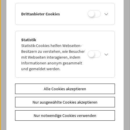
Ermäßigte Tickets, nonstop- und weitere Freikarten
können online nur reserviert werden. Die Ausgabe erfolgt
Drittanbieter Cookies
ausschließlich an der Kassa.
Weitere Informationen zu unseren Tickets und
Mitgliedschaften finden Sie
hier
.
Statistik
Statistik-Cookies helfen Webseiten-
Besitzern zu verstehen, wie Besucher
mit Webseiten interagieren, indem
Informationen anonym gesammelt
und gemeldet werden.
Spielplan
Alle Cookies akzeptieren
Vorschau Sept / Okt 2026
Nur ausgewählte Cookies akzeptieren
Regelmäßige Programme
Programmarchiv
Nur notwendige Cookies verwenden
Ticketinformationen