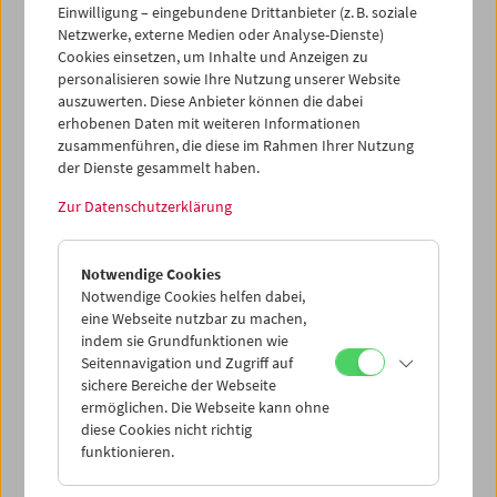
Einwilligung – eingebundene Drittanbieter (z. B. soziale
Netzwerke, externe Medien oder Analyse-Dienste)
Cookies einsetzen, um Inhalte und Anzeigen zu
personalisieren sowie Ihre Nutzung unserer Website
auszuwerten. Diese Anbieter können die dabei
Ticketkorb Kauf
erhobenen Daten mit weiteren Informationen
zusammenführen, die diese im Rahmen Ihrer Nutzung
der Dienste gesammelt haben.
Leer
Zur Datenschutzerklärung
Ticketkorb Reservierung
Notwendige Cookies
Notwendige Cookies helfen dabei,
Leer
eine Webseite nutzbar zu machen,
indem sie Grundfunktionen wie
Seitennavigation und Zugriff auf
> Weitere Karten hinzufügen / Spielplan
sichere Bereiche der Webseite
ermöglichen. Die Webseite kann ohne
Ticketpreise
: Mitglieder
EUR 5,50
ohne Mitgliedschaft
diese Cookies nicht richtig
EUR 10,50
funktionieren.
Nach Registrierung unter
Mein Filmmuseum
können Sie
Ihre Mitgliedschaft und Ihren Zehnerblock nutzen.