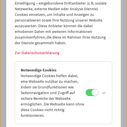
Einwilligung – eingebundene Drittanbieter (z. B. soziale
Netzwerke, externe Medien oder Analyse-Dienste)
Cookies einsetzen, um Inhalte und Anzeigen zu
personalisieren sowie Ihre Nutzung unserer Website
auszuwerten. Diese Anbieter können die dabei
Ticketkorb Kauf
erhobenen Daten mit weiteren Informationen
zusammenführen, die diese im Rahmen Ihrer Nutzung
der Dienste gesammelt haben.
Leer
Zur Datenschutzerklärung
Ticketkorb Reservierung
Notwendige Cookies
Notwendige Cookies helfen dabei,
Leer
eine Webseite nutzbar zu machen,
indem sie Grundfunktionen wie
Seitennavigation und Zugriff auf
> Weitere Karten hinzufügen / Spielplan
sichere Bereiche der Webseite
ermöglichen. Die Webseite kann ohne
Ticketpreise
: Mitglieder
EUR 5,50
ohne Mitgliedschaft
diese Cookies nicht richtig
EUR 10,50
funktionieren.
Nach Registrierung unter
Mein Filmmuseum
können Sie
Ihre Mitgliedschaft und Ihren Zehnerblock nutzen.