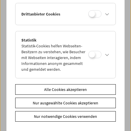
Ermäßigte Tickets, nonstop- und weitere Freikarten
können online nur reserviert werden. Die Ausgabe erfolgt
Drittanbieter Cookies
ausschließlich an der Kassa.
Weitere Informationen zu unseren Tickets und
Mitgliedschaften finden Sie
hier
.
Statistik
Statistik-Cookies helfen Webseiten-
Besitzern zu verstehen, wie Besucher
mit Webseiten interagieren, indem
Informationen anonym gesammelt
und gemeldet werden.
Spielplan
Alle Cookies akzeptieren
Vorschau Sept / Okt 2026
Nur ausgewählte Cookies akzeptieren
Regelmäßige Programme
Programmarchiv
Nur notwendige Cookies verwenden
Ticketinformationen