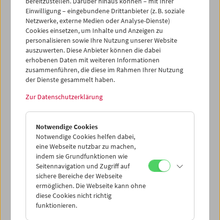
bereitzustellen. Darüber hinaus können – mit Ihrer
Kassa
vor Ort erhältlich.
Einwilligung – eingebundene Drittanbieter (z. B. soziale
Netzwerke, externe Medien oder Analyse-Dienste)
Cookies einsetzen, um Inhalte und Anzeigen zu
personalisieren sowie Ihre Nutzung unserer Website
auszuwerten. Diese Anbieter können die dabei
Ticketkorb Kauf
erhobenen Daten mit weiteren Informationen
zusammenführen, die diese im Rahmen Ihrer Nutzung
der Dienste gesammelt haben.
Leer
Zur Datenschutzerklärung
Ticketkorb Reservierung
Notwendige Cookies
Notwendige Cookies helfen dabei,
Leer
eine Webseite nutzbar zu machen,
indem sie Grundfunktionen wie
Seitennavigation und Zugriff auf
> Weitere Karten hinzufügen / Spielplan
sichere Bereiche der Webseite
ermöglichen. Die Webseite kann ohne
diese Cookies nicht richtig
Ticketpreise
: Mitglieder
EUR 5,50
ohne Mitgliedschaft
funktionieren.
EUR 10,50
Nach Registrierung unter
Mein Filmmuseum
können Sie