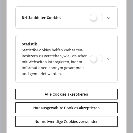
Ihre Mitgliedschaft und Ihren Zehnerblock nutzen.
Ermäßigte Tickets, nonstop- und weitere Freikarten
können online nur reserviert werden. Die Ausgabe erfolgt
Drittanbieter Cookies
ausschließlich an der Kassa.
Weitere Informationen zu unseren Tickets und
Mitgliedschaften finden Sie
hier
.
Statistik
Statistik-Cookies helfen Webseiten-
Besitzern zu verstehen, wie Besucher
mit Webseiten interagieren, indem
Informationen anonym gesammelt
und gemeldet werden.
Alle Cookies akzeptieren
Spielplan
Vorschau Sept / Okt 2026
Nur ausgewählte Cookies akzeptieren
Regelmäßige Programme
Nur notwendige Cookies verwenden
Programmarchiv