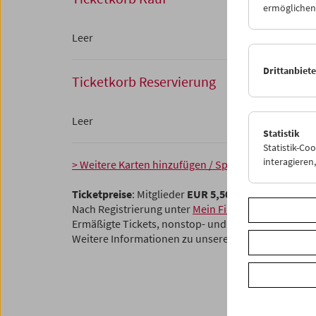
ermöglichen.
Leer
Drittanbiet
Ticketkorb Reservierung
Leer
Statistik
Statistik-Co
interagiere
> Weitere Karten hinzufügen / Spielplan
Ticketpreise
: Mitglieder
EUR 5,50
ohne Mitgliedsch
Nach Registrierung unter
Mein Filmmuseum
können 
Ermäßigte Tickets, nonstop- und weitere Freikarten
Weitere Informationen zu unseren Tickets und Mitg