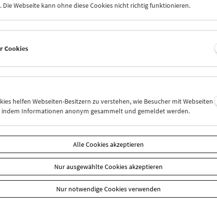
 Die Webseite kann ohne diese Cookies nicht richtig funktionieren.
er Cookies
okies helfen Webseiten-Besitzern zu verstehen, wie Besucher mit Webseiten
n, indem Informationen anonym gesammelt und gemeldet werden.
aft
EUR 10,50
Sie Ihre Mitgliedschaft und Ihren Zehnerblock nutzen.
Alle Cookies akzeptieren
 können online nur reserviert werden. Die Ausgabe erfolgt ausschli
liedschaften finden Sie
hier
.
Nur ausgewählte Cookies akzeptieren
Nur notwendige Cookies verwenden