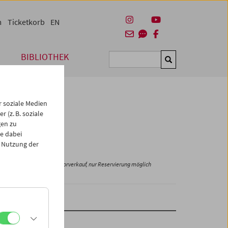
m
Ticketkorb
EN
BIBLIOTHEK
Suchen
 soziale Medien
 (z. B. soziale
gen zu
e dabei
 Nutzung der
Kein Vorverkauf, nur Reservierung möglich