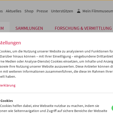
ns
Aktuelles
Shop
Presse
Unterstützen
Mein Filmmuseu
MM
SAMMLUNGEN
FORSCHUNG & VERMITTLUNG
stellungen
ookies, um die Nutzung unserer Website zu analysieren und Funktionen für
 Darüber hinaus können – mit Ihrer Einwilligung – eingebundene Drittanbieter
rne Medien oder Analyse-Dienste) Cookies einsetzen, um Inhalte und Anzei
 sowie Ihre Nutzung unserer Website auszuwerten. Diese Anbieter können di
n mit weiteren Informationen zusammenführen, die diese im Rahmen Ihrer
elt haben.
ahrung diesseits und jenseits des Verstandes
 Research
zerklärung
 Cookies
ookies helfen dabei, eine Webseite nutzbar zu machen, indem sie
nen wie Seitennavigation und Zugriff auf sichere Bereiche der Webseite