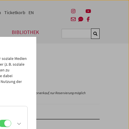
m
Ticketkorb
EN
BIBLIOTHEK
Suchen
 soziale Medien
 (z. B. soziale
gen zu
e dabei
 Nutzung der
Kein Vorverkauf, nur Reservierung möglich