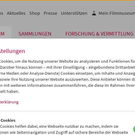
ns
Aktuelles
Shop
Presse
Unterstützen
Mein Filmmuseu
MM
SAMMLUNGEN
FORSCHUNG & VERMITTLUNG
stellungen
ookies, um die Nutzung unserer Website zu analysieren und Funktionen für
 Darüber hinaus können – mit Ihrer Einwilligung – eingebundene Drittanbieter
rne Medien oder Analyse-Dienste) Cookies einsetzen, um Inhalte und Anzei
 sowie Ihre Nutzung unserer Website auszuwerten. Diese Anbieter können di
n mit weiteren Informationen zusammenführen, die diese im Rahmen Ihrer
elt haben.
ttgespräch mit Gerda Fritz
nierinnen
zerklärung
 Cookies
ookies helfen dabei, eine Webseite nutzbar zu machen, indem sie
nen wie Seitennavigation und Zugriff auf sichere Bereiche der Webseite