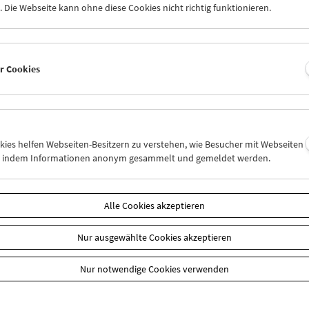
 Die Webseite kann ohne diese Cookies nicht richtig funktionieren.
er Cookies
okies helfen Webseiten-Besitzern zu verstehen, wie Besucher mit Webseiten
n, indem Informationen anonym gesammelt und gemeldet werden.
aft
EUR 10,50
Sie Ihre Mitgliedschaft und Ihren Zehnerblock nutzen.
Alle Cookies akzeptieren
 können online nur reserviert werden. Die Ausgabe erfolgt ausschli
liedschaften finden Sie
hier
.
Nur ausgewählte Cookies akzeptieren
Nur notwendige Cookies verwenden