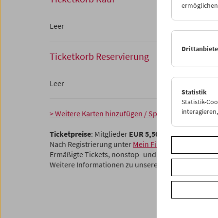
ermöglichen.
Leer
Drittanbiet
Ticketkorb Reservierung
Leer
Statistik
Statistik-Co
interagiere
> Weitere Karten hinzufügen / Spielplan
Ticketpreise
: Mitglieder
EUR 5,50
ohne Mitgliedsch
Nach Registrierung unter
Mein Filmmuseum
können 
Ermäßigte Tickets, nonstop- und weitere Freikarten
Weitere Informationen zu unseren Tickets und Mitg