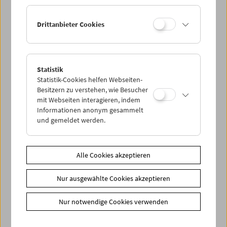
Ermäßigte Tickets, nonstop- und weitere Freikarten
können online nur reserviert werden. Die Ausgabe erfolgt
Drittanbieter Cookies
ausschließlich an der Kassa.
Weitere Informationen zu unseren Tickets und
Mitgliedschaften finden Sie
hier
.
Statistik
Statistik-Cookies helfen Webseiten-
Besitzern zu verstehen, wie Besucher
mit Webseiten interagieren, indem
Informationen anonym gesammelt
und gemeldet werden.
Spielplan
Alle Cookies akzeptieren
Vorschau Sept / Okt 2026
Nur ausgewählte Cookies akzeptieren
Regelmäßige Programme
Programmarchiv
Nur notwendige Cookies verwenden
Ticketinformationen