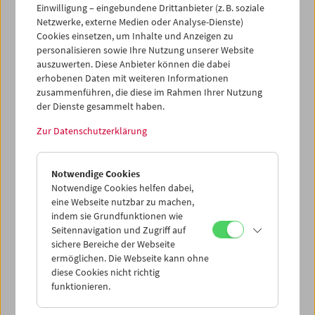
Einwilligung – eingebundene Drittanbieter (z. B. soziale
Netzwerke, externe Medien oder Analyse-Dienste)
Cookies einsetzen, um Inhalte und Anzeigen zu
personalisieren sowie Ihre Nutzung unserer Website
auszuwerten. Diese Anbieter können die dabei
Ticketkorb Kauf
erhobenen Daten mit weiteren Informationen
zusammenführen, die diese im Rahmen Ihrer Nutzung
der Dienste gesammelt haben.
Leer
Zur Datenschutzerklärung
Ticketkorb Reservierung
Notwendige Cookies
Notwendige Cookies helfen dabei,
Leer
eine Webseite nutzbar zu machen,
indem sie Grundfunktionen wie
Seitennavigation und Zugriff auf
> Weitere Karten hinzufügen / Spielplan
sichere Bereiche der Webseite
ermöglichen. Die Webseite kann ohne
Ticketpreise
: Mitglieder
EUR 5,50
ohne Mitgliedschaft
diese Cookies nicht richtig
EUR 10,50
funktionieren.
Nach Registrierung unter
Mein Filmmuseum
können Sie
Ihre Mitgliedschaft und Ihren Zehnerblock nutzen.