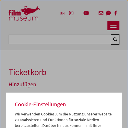
Accesskey [1]
Accesskey [4]
Accesskey [2]
Accesskey [3]
Zum Inhalt
Zum Hauptmenü
Zur Servicenavigation
Zum Suche
EN
Navbar 
Suche
Ticketkorb
Hinzufügen
Sa 06.06.2026 18:00
El Mariachi
Cookie-Einstellungen
Regiedebüts II
Wir verwenden Cookies, um die Nutzung unserer Website
Zum aktuellen Zeitpunkt sind Tickets nur noch an der
zu analysieren und Funktionen für soziale Medien
Kassa
vor Ort erhältlich.
bereitzustellen. Darüber hinaus können – mit Ihrer