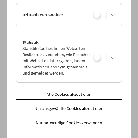
Ermäßigte Tickets, nonstop- und weitere Freikarten
können online nur reserviert werden. Die Ausgabe erfolgt
Drittanbieter Cookies
ausschließlich an der Kassa.
Weitere Informationen zu unseren Tickets und
Mitgliedschaften finden Sie
hier
.
Statistik
Statistik-Cookies helfen Webseiten-
Besitzern zu verstehen, wie Besucher
mit Webseiten interagieren, indem
Informationen anonym gesammelt
und gemeldet werden.
Spielplan
Alle Cookies akzeptieren
Vorschau Sept / Okt 2026
Nur ausgewählte Cookies akzeptieren
Regelmäßige Programme
Programmarchiv
Nur notwendige Cookies verwenden
Ticketinformationen