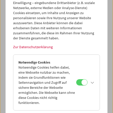
Einwilligung – eingebundene Drittanbieter (z. B. soziale
Netzwerke, externe Medien oder Analyse-Dienste)
Cookies einsetzen, um Inhalte und Anzeigen zu
personalisieren sowie Ihre Nutzung unserer Website
auszuwerten. Diese Anbieter können die dabei
Ticketkorb Kauf
erhobenen Daten mit weiteren Informationen
zusammenführen, die diese im Rahmen Ihrer Nutzung
der Dienste gesammelt haben.
Leer
Zur Datenschutzerklärung
Ticketkorb Reservierung
Notwendige Cookies
Notwendige Cookies helfen dabei,
Leer
eine Webseite nutzbar zu machen,
indem sie Grundfunktionen wie
Seitennavigation und Zugriff auf
> Weitere Karten hinzufügen / Spielplan
sichere Bereiche der Webseite
ermöglichen. Die Webseite kann ohne
Ticketpreise
: Mitglieder
EUR 5,50
ohne Mitgliedschaft
diese Cookies nicht richtig
EUR 10,50
funktionieren.
Nach Registrierung unter
Mein Filmmuseum
können Sie
Ihre Mitgliedschaft und Ihren Zehnerblock nutzen.