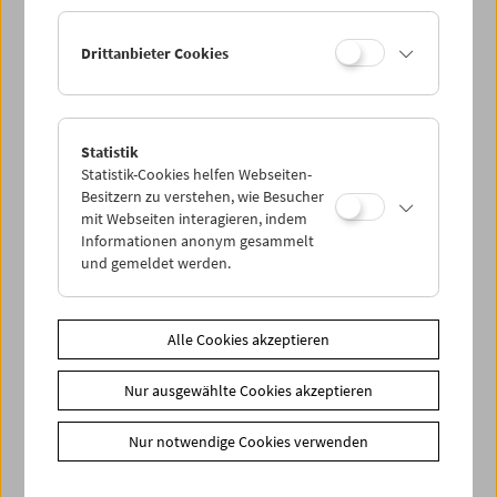
Ermäßigte Tickets, nonstop- und weitere Freikarten
können online nur reserviert werden. Die Ausgabe erfolgt
Drittanbieter Cookies
ausschließlich an der Kassa.
Weitere Informationen zu unseren Tickets und
Mitgliedschaften finden Sie
hier
.
Statistik
Statistik-Cookies helfen Webseiten-
Besitzern zu verstehen, wie Besucher
mit Webseiten interagieren, indem
Informationen anonym gesammelt
und gemeldet werden.
Spielplan
Alle Cookies akzeptieren
Vorschau Sept / Okt 2026
Nur ausgewählte Cookies akzeptieren
Regelmäßige Programme
Programmarchiv
Nur notwendige Cookies verwenden
Ticketinformationen