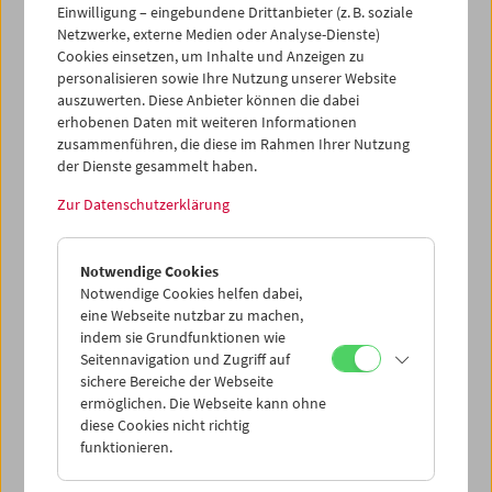
Einwilligung – eingebundene Drittanbieter (z. B. soziale
Netzwerke, externe Medien oder Analyse-Dienste)
Cookies einsetzen, um Inhalte und Anzeigen zu
personalisieren sowie Ihre Nutzung unserer Website
auszuwerten. Diese Anbieter können die dabei
Ticketkorb Kauf
erhobenen Daten mit weiteren Informationen
zusammenführen, die diese im Rahmen Ihrer Nutzung
der Dienste gesammelt haben.
Leer
Zur Datenschutzerklärung
Ticketkorb Reservierung
Notwendige Cookies
Notwendige Cookies helfen dabei,
Leer
eine Webseite nutzbar zu machen,
indem sie Grundfunktionen wie
Seitennavigation und Zugriff auf
> Weitere Karten hinzufügen / Spielplan
sichere Bereiche der Webseite
ermöglichen. Die Webseite kann ohne
Ticketpreise
: Mitglieder
EUR 5,50
ohne Mitgliedschaft
diese Cookies nicht richtig
EUR 10,50
funktionieren.
Nach Registrierung unter
Mein Filmmuseum
können Sie
Ihre Mitgliedschaft und Ihren Zehnerblock nutzen.