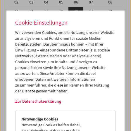
02
03
04
05
06
07
08
09
10
11
12
13
14
15
16
17
18
19
20
21
22
Cookie-Einstellungen
23
24
25
26
27
28
29
Wir verwenden Cookies, um die Nutzung unserer Website
zu analysieren und Funktionen für soziale Medien
30
31
01
02
03
04
05
bereitzustellen. Darüber hinaus können – mit Ihrer
Einwilligung – eingebundene Drittanbieter (z. B. soziale
iCalender
Netzwerke, externe Medien oder Analyse-Dienste)
Cookies einsetzen, um Inhalte und Anzeigen zu
Programmheft-PDF
personalisieren sowie Ihre Nutzung unserer Website
auszuwerten. Diese Anbieter können die dabei
English language or subtitles
erhobenen Daten mit weiteren Informationen
zusammenführen, die diese im Rahmen Ihrer Nutzung
der Dienste gesammelt haben.
< Vorherige Woche
Nächste Woche >
Zur Datenschutzerklärung
Mo 9.8.
Notwendige Cookies
Di 10.8.
Notwendige Cookies helfen dabei,
eine Webseite nutzbar zu machen,