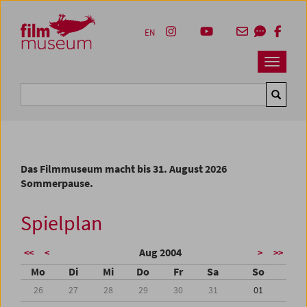
Accesskey [1]
Accesskey [4]
Accesskey [2]
Accesskey [3]
Zum Inhalt
Zum Hauptmenü
Zur Servicenavigation
Zum Suche
EN
Navbar 
Suche
Das Filmmuseum macht bis 31. August 2026
Sommerpause.
Spielplan
Aug 2004
<<
<
>
>>
Mo
Di
Mi
Do
Fr
Sa
So
26
27
28
29
30
31
01