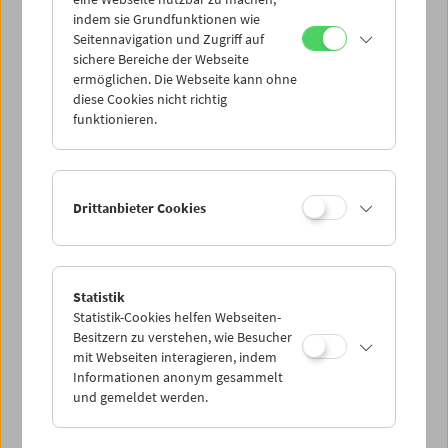
Mi 11.8.
indem sie Grundfunktionen wie
Seitennavigation und Zugriff auf
sichere Bereiche der Webseite
Do 12.8.
ermöglichen. Die Webseite kann ohne
diese Cookies nicht richtig
funktionieren.
Fr 13.8.
Sa 14.8.
Drittanbieter Cookies
So 15.8.
Statistik
Statistik-Cookies helfen Webseiten-
PROGRAMM ÜBERBLICK
Besitzern zu verstehen, wie Besucher
mit Webseiten interagieren, indem
Informationen anonym gesammelt
und gemeldet werden.