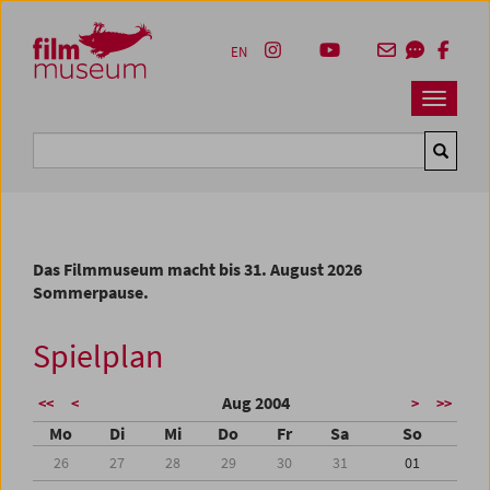
Accesskey [1]
Accesskey [4]
Accesskey [2]
Accesskey [3]
Zum Inhalt
Zum Hauptmenü
Zur Servicenavigation
Zum Suche
EN
Navbar 
Suche
Das Filmmuseum macht bis 31. August 2026
Sommerpause.
Spielplan
Aug 2004
<<
<
>
>>
Mo
Di
Mi
Do
Fr
Sa
So
26
27
28
29
30
31
01