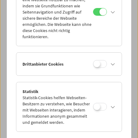
Mi 11.8.
indem sie Grundfunktionen wie
Seitennavigation und Zugriff auf
sichere Bereiche der Webseite
Do 12.8.
ermöglichen. Die Webseite kann ohne
diese Cookies nicht richtig
funktionieren.
Fr 13.8.
Sa 14.8.
Drittanbieter Cookies
So 15.8.
Statistik
Statistik-Cookies helfen Webseiten-
PROGRAMM ÜBERBLICK
Besitzern zu verstehen, wie Besucher
mit Webseiten interagieren, indem
Informationen anonym gesammelt
und gemeldet werden.