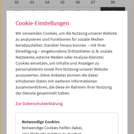
02
03
04
05
06
07
08
09
10
11
12
13
14
15
16
17
18
19
20
21
22
Cookie-Einstellungen
23
24
25
26
27
28
29
Wir verwenden Cookies, um die Nutzung unserer Website
zu analysieren und Funktionen für soziale Medien
30
31
01
02
03
04
05
bereitzustellen. Darüber hinaus können – mit Ihrer
Einwilligung – eingebundene Drittanbieter (z. B. soziale
iCalender
Netzwerke, externe Medien oder Analyse-Dienste)
Cookies einsetzen, um Inhalte und Anzeigen zu
Programmheft-PDF
personalisieren sowie Ihre Nutzung unserer Website
auszuwerten. Diese Anbieter können die dabei
English language or subtitles
erhobenen Daten mit weiteren Informationen
zusammenführen, die diese im Rahmen Ihrer Nutzung
der Dienste gesammelt haben.
< Vorherige Woche
Nächste Woche >
Zur Datenschutzerklärung
Mo 9.8.
Notwendige Cookies
Di 10.8.
Notwendige Cookies helfen dabei,
eine Webseite nutzbar zu machen,