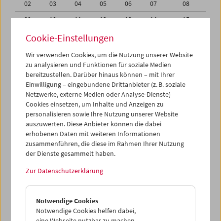
02
03
04
05
06
07
08
09
10
11
12
13
14
15
16
17
18
19
20
21
22
Cookie-Einstellungen
23
24
25
26
27
28
29
Wir verwenden Cookies, um die Nutzung unserer Website
zu analysieren und Funktionen für soziale Medien
30
31
01
02
03
04
05
bereitzustellen. Darüber hinaus können – mit Ihrer
Einwilligung – eingebundene Drittanbieter (z. B. soziale
iCalender
Netzwerke, externe Medien oder Analyse-Dienste)
Cookies einsetzen, um Inhalte und Anzeigen zu
Programmheft-PDF
personalisieren sowie Ihre Nutzung unserer Website
auszuwerten. Diese Anbieter können die dabei
English language or subtitles
erhobenen Daten mit weiteren Informationen
zusammenführen, die diese im Rahmen Ihrer Nutzung
der Dienste gesammelt haben.
< Vorherige Woche
Nächste Woche >
Zur Datenschutzerklärung
Mo 16.8.
Notwendige Cookies
Di 17.8.
Notwendige Cookies helfen dabei,
eine Webseite nutzbar zu machen,