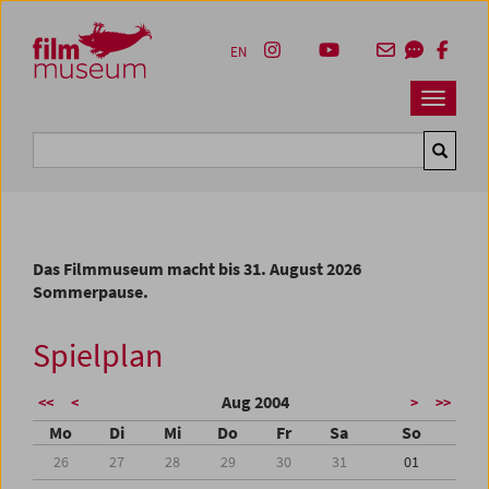
Accesskey [1]
Accesskey [4]
Accesskey [2]
Accesskey [3]
Zum Inhalt
Zum Hauptmenü
Zur Servicenavigation
Zum Suche
EN
Navbar 
Suche
Das Filmmuseum macht bis 31. August 2026
Sommerpause.
Spielplan
Aug 2004
<<
<
>
>>
Mo
Di
Mi
Do
Fr
Sa
So
26
27
28
29
30
31
01