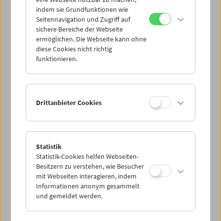
Mi 18.8.
indem sie Grundfunktionen wie
Seitennavigation und Zugriff auf
sichere Bereiche der Webseite
Do 19.8.
ermöglichen. Die Webseite kann ohne
diese Cookies nicht richtig
funktionieren.
Fr 20.8.
Sa 21.8.
Drittanbieter Cookies
So 22.8.
Statistik
Statistik-Cookies helfen Webseiten-
PROGRAMM ÜBERBLICK
Besitzern zu verstehen, wie Besucher
mit Webseiten interagieren, indem
Informationen anonym gesammelt
und gemeldet werden.