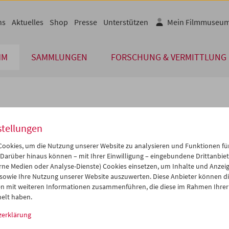
ns
Aktuelles
Shop
Presse
Unterstützen
Mein Filmmuseu
MM
SAMMLUNGEN
FORSCHUNG & VERMITTLUNG
lplan
stellungen
Aug 2004
iCalender
>
>>
ookies, um die Nutzung unserer Website zu analysieren und Funktionen für
Programmheft-PDF
i
Mi
Do
Fr
Sa
So
 Darüber hinaus können – mit Ihrer Einwilligung – eingebundene Drittanbieter
rne Medien oder Analyse-Dienste) Cookies einsetzen, um Inhalte und Anzei
7
28
29
30
31
01
 sowie Ihre Nutzung unserer Website auszuwerten. Diese Anbieter können di
English language or subtitl
3
04
05
06
07
08
n mit weiteren Informationen zusammenführen, die diese im Rahmen Ihrer
elt haben.
0
11
12
13
14
15
zerklärung
7
18
19
20
21
22