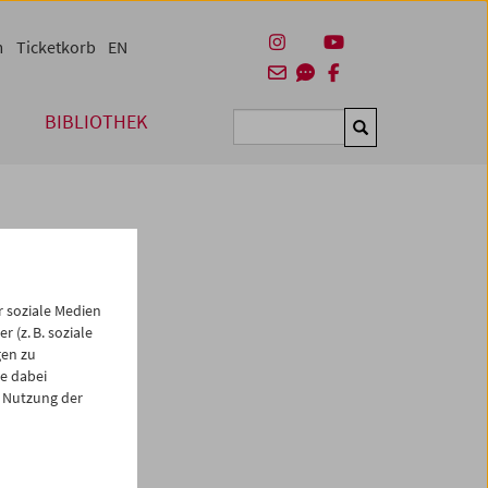
m
Ticketkorb
EN
BIBLIOTHEK
Suchen
 soziale Medien
 (z. B. soziale
gen zu
e dabei
es
 Nutzung der