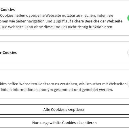
4
25
26
27
28
29
 Cookies
1
01
02
03
04
05
ookies helfen dabei, eine Webseite nutzbar zu machen, indem sie
nen wie Seitennavigation und Zugriff auf sichere Bereiche der Webseite
 Die Webseite kann ohne diese Cookies nicht richtig funktionieren.
Mi 18.8.
Do 19.8.
Fr 20.8.
er Cookies
okies helfen Webseiten-Besitzern zu verstehen, wie Besucher mit Webseiten
n, indem Informationen anonym gesammelt und gemeldet werden.
Alle Cookies akzeptieren
Nur ausgewählte Cookies akzeptieren