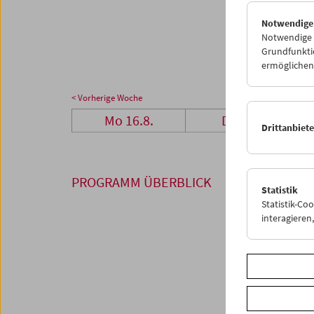
23
2
Notwendige
30
3
Notwendige C
Grundfunktio
ermöglichen.
< Vorherige Woche
Mo 16.8.
Di 17.8.
Drittanbiet
PROGRAMM ÜBERBLICK
Statistik
Statistik-Co
interagiere