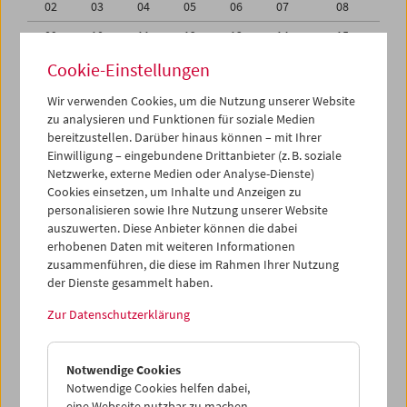
02
03
04
05
06
07
08
09
10
11
12
13
14
15
16
17
18
19
20
21
22
Cookie-Einstellungen
23
24
25
26
27
28
29
Wir verwenden Cookies, um die Nutzung unserer Website
zu analysieren und Funktionen für soziale Medien
30
31
01
02
03
04
05
bereitzustellen. Darüber hinaus können – mit Ihrer
Einwilligung – eingebundene Drittanbieter (z. B. soziale
iCalender
Netzwerke, externe Medien oder Analyse-Dienste)
Cookies einsetzen, um Inhalte und Anzeigen zu
Programmheft-PDF
personalisieren sowie Ihre Nutzung unserer Website
auszuwerten. Diese Anbieter können die dabei
English language or subtitles
erhobenen Daten mit weiteren Informationen
zusammenführen, die diese im Rahmen Ihrer Nutzung
der Dienste gesammelt haben.
< Vorherige Woche
Nächste Woche >
Zur Datenschutzerklärung
Mo 16.8.
Notwendige Cookies
Di 17.8.
Notwendige Cookies helfen dabei,
eine Webseite nutzbar zu machen,