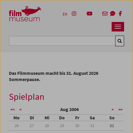
Accesskey [1]
Accesskey [4]
Accesskey [2]
Accesskey [3]
Zum Inhalt
Zum Hauptmenü
Zur Servicenavigation
Zum Suche
EN
Navbar 
Suche
Das Filmmuseum macht bis 31. August 2026
Sommerpause.
Spielplan
Aug 2004
<<
<
>
>>
Mo
Di
Mi
Do
Fr
Sa
So
26
27
28
29
30
31
01