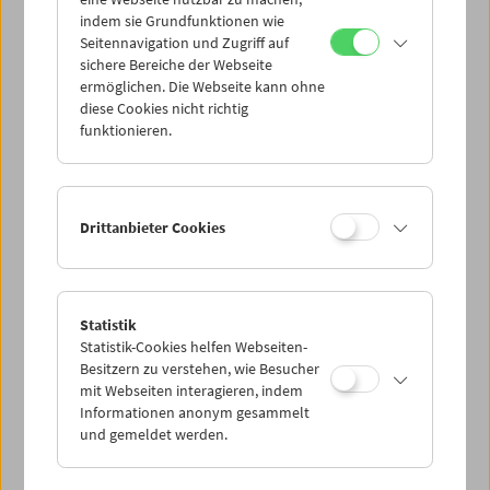
Mi 18.8.
indem sie Grundfunktionen wie
Seitennavigation und Zugriff auf
sichere Bereiche der Webseite
Do 19.8.
ermöglichen. Die Webseite kann ohne
diese Cookies nicht richtig
funktionieren.
Fr 20.8.
Sa 21.8.
Drittanbieter Cookies
So 22.8.
Statistik
Statistik-Cookies helfen Webseiten-
PROGRAMM ÜBERBLICK
Besitzern zu verstehen, wie Besucher
mit Webseiten interagieren, indem
Informationen anonym gesammelt
und gemeldet werden.