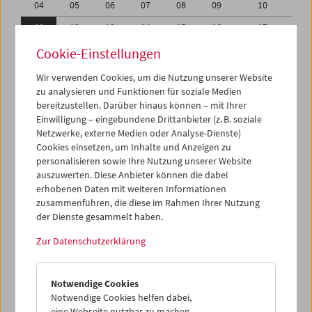
04
05
06
07
08
09
10
11
12
13
14
15
16
17
18
19
20
21
22
23
24
Cookie-Einstellungen
25
26
27
28
29
30
31
Wir verwenden Cookies, um die Nutzung unserer Website
zu analysieren und Funktionen für soziale Medien
01
02
03
04
05
06
07
bereitzustellen. Darüber hinaus können – mit Ihrer
Einwilligung – eingebundene Drittanbieter (z. B. soziale
iCalender
Netzwerke, externe Medien oder Analyse-Dienste)
Cookies einsetzen, um Inhalte und Anzeigen zu
Programmheft-PDF
personalisieren sowie Ihre Nutzung unserer Website
auszuwerten. Diese Anbieter können die dabei
English language or subtitles
erhobenen Daten mit weiteren Informationen
zusammenführen, die diese im Rahmen Ihrer Nutzung
der Dienste gesammelt haben.
< Vorherige Woche
Nächste Woche >
Zur Datenschutzerklärung
Mo 11.7.
Notwendige Cookies
Di 12.7.
Notwendige Cookies helfen dabei,
eine Webseite nutzbar zu machen,