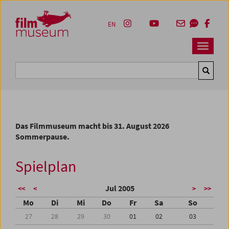
Accesskey [1]
Accesskey [4]
Accesskey [2]
Accesskey [3]
Zum Inhalt
Zum Hauptmenü
Zur Servicenavigation
Zum Suche
EN
Navbar 
Suche
Das Filmmuseum macht bis 31. August 2026
Sommerpause.
Spielplan
Jul 2005
<<
<
>
>>
Mo
Di
Mi
Do
Fr
Sa
So
27
28
29
30
01
02
03