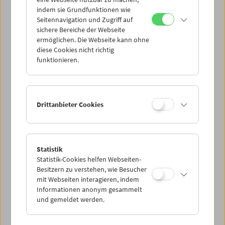
Mi 13.7.
indem sie Grundfunktionen wie
Seitennavigation und Zugriff auf
sichere Bereiche der Webseite
Do 14.7.
ermöglichen. Die Webseite kann ohne
diese Cookies nicht richtig
funktionieren.
Fr 15.7.
Sa 16.7.
Drittanbieter Cookies
So 17.7.
Statistik
Statistik-Cookies helfen Webseiten-
PROGRAMM ÜBERBLICK
Besitzern zu verstehen, wie Besucher
mit Webseiten interagieren, indem
Informationen anonym gesammelt
und gemeldet werden.