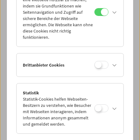
Mi 20.7.
indem sie Grundfunktionen wie
Seitennavigation und Zugriff auf
sichere Bereiche der Webseite
Do 21.7.
ermöglichen. Die Webseite kann ohne
diese Cookies nicht richtig
funktionieren.
Fr 22.7.
Sa 23.7.
Drittanbieter Cookies
So 24.7.
Statistik
Statistik-Cookies helfen Webseiten-
PROGRAMM ÜBERBLICK
Besitzern zu verstehen, wie Besucher
mit Webseiten interagieren, indem
Informationen anonym gesammelt
und gemeldet werden.