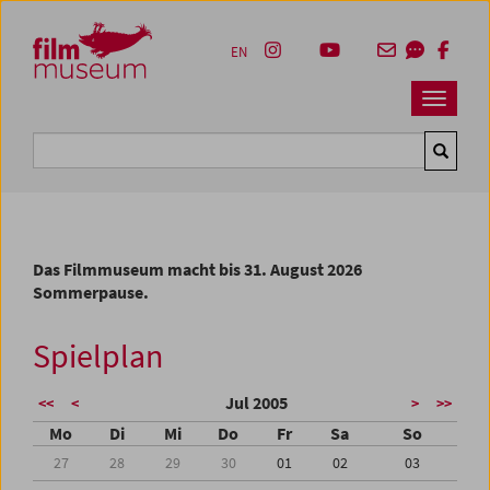
Accesskey [1]
Accesskey [4]
Accesskey [2]
Accesskey [3]
Zum Inhalt
Zum Hauptmenü
Zur Servicenavigation
Zum Suche
EN
Navbar 
Suche
Das Filmmuseum macht bis 31. August 2026
Sommerpause.
Spielplan
Jul 2005
<<
<
>
>>
Mo
Di
Mi
Do
Fr
Sa
So
27
28
29
30
01
02
03