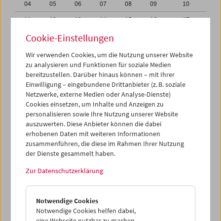
04
05
06
07
08
09
10
11
12
13
14
15
16
17
18
19
20
21
22
23
24
Cookie-Einstellungen
25
26
27
28
29
30
31
Wir verwenden Cookies, um die Nutzung unserer Website
zu analysieren und Funktionen für soziale Medien
01
02
03
04
05
06
07
bereitzustellen. Darüber hinaus können – mit Ihrer
Einwilligung – eingebundene Drittanbieter (z. B. soziale
iCalender
Netzwerke, externe Medien oder Analyse-Dienste)
Cookies einsetzen, um Inhalte und Anzeigen zu
Programmheft-PDF
personalisieren sowie Ihre Nutzung unserer Website
auszuwerten. Diese Anbieter können die dabei
English language or subtitles
erhobenen Daten mit weiteren Informationen
zusammenführen, die diese im Rahmen Ihrer Nutzung
der Dienste gesammelt haben.
< Vorherige Woche
Nächste Woche >
Zur Datenschutzerklärung
Mo 18.7.
Notwendige Cookies
Di 19.7.
Notwendige Cookies helfen dabei,
eine Webseite nutzbar zu machen,