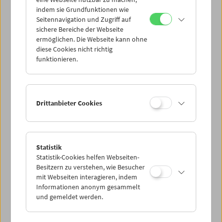
Mi 20.7.
indem sie Grundfunktionen wie
Seitennavigation und Zugriff auf
sichere Bereiche der Webseite
Do 21.7.
ermöglichen. Die Webseite kann ohne
diese Cookies nicht richtig
funktionieren.
Fr 22.7.
Sa 23.7.
Drittanbieter Cookies
So 24.7.
Statistik
Statistik-Cookies helfen Webseiten-
PROGRAMM ÜBERBLICK
Besitzern zu verstehen, wie Besucher
mit Webseiten interagieren, indem
Informationen anonym gesammelt
und gemeldet werden.