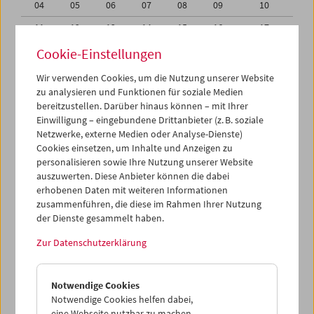
04
05
06
07
08
09
10
11
12
13
14
15
16
17
18
19
20
21
22
23
24
Cookie-Einstellungen
25
26
27
28
29
30
31
Wir verwenden Cookies, um die Nutzung unserer Website
zu analysieren und Funktionen für soziale Medien
01
02
03
04
05
06
07
bereitzustellen. Darüber hinaus können – mit Ihrer
Einwilligung – eingebundene Drittanbieter (z. B. soziale
iCalender
Netzwerke, externe Medien oder Analyse-Dienste)
Cookies einsetzen, um Inhalte und Anzeigen zu
Programmheft-PDF
personalisieren sowie Ihre Nutzung unserer Website
auszuwerten. Diese Anbieter können die dabei
English language or subtitles
erhobenen Daten mit weiteren Informationen
zusammenführen, die diese im Rahmen Ihrer Nutzung
der Dienste gesammelt haben.
< Vorherige Woche
Nächste Woche >
Zur Datenschutzerklärung
Mo 18.7.
Notwendige Cookies
Di 19.7.
Notwendige Cookies helfen dabei,
eine Webseite nutzbar zu machen,