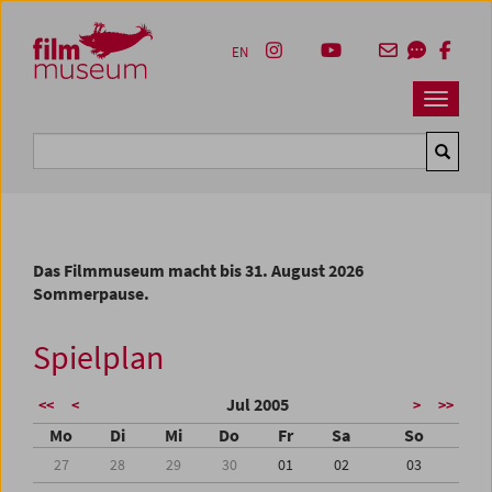
Accesskey [1]
Accesskey [4]
Accesskey [2]
Accesskey [3]
Zum Inhalt
Zum Hauptmenü
Zur Servicenavigation
Zum Suche
EN
Navbar 
Suche
Das Filmmuseum macht bis 31. August 2026
Sommerpause.
Spielplan
Jul 2005
<<
<
>
>>
Mo
Di
Mi
Do
Fr
Sa
So
27
28
29
30
01
02
03