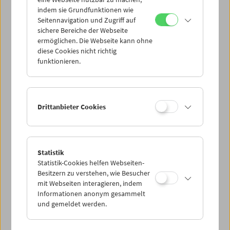
Mi 20.7.
indem sie Grundfunktionen wie
Seitennavigation und Zugriff auf
sichere Bereiche der Webseite
Do 21.7.
ermöglichen. Die Webseite kann ohne
diese Cookies nicht richtig
funktionieren.
Fr 22.7.
Sa 23.7.
Drittanbieter Cookies
So 24.7.
Statistik
Statistik-Cookies helfen Webseiten-
PROGRAMM ÜBERBLICK
Besitzern zu verstehen, wie Besucher
mit Webseiten interagieren, indem
Informationen anonym gesammelt
und gemeldet werden.